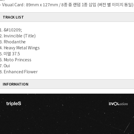
- Visual Card : 89mm x 127mm / 8종 중 랜덤 1종 삽입 (버전 별 이미지 동일)
TRACK LIST
1. &#10209;
2. Invincible (Title)
3. Rhodanthe
4. Heavy Metal Wings
5. 미열 37.5
6. Moto Princess
7. Oui
8. Enhanced Flower
INFORMATION