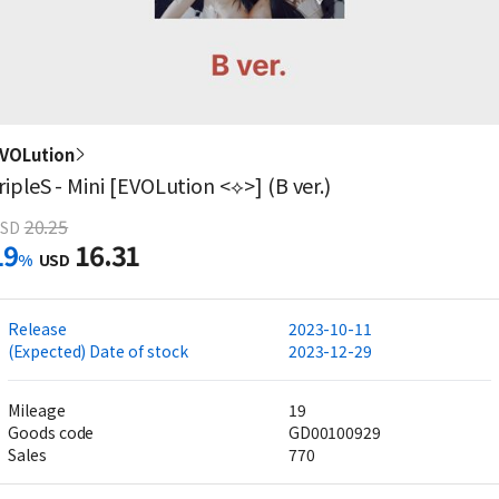
VOLution
ripleS - Mini [EVOLution <⟡>] (B ver.)
20.25
SD
19
16.31
%
USD
Release
2023-10-11
(Expected) Date of stock
2023-12-29
Mileage
19
Goods code
GD00100929
Sales
770