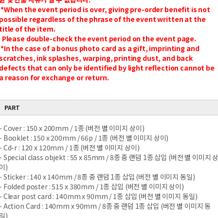
*When the event period is over, giving pre-order benefit is not
possible regardless of the phrase of the event written at the
title of the item.
Please double-check the event period on the event page.
*In the case of a bonus photo card as a gift, imprinting and
scratches, ink splashes, warping, printing dust, and back
defects that can only be identified by light reflection cannot be
a reason for exchange or return.
PART
- Cover : 150 x 200mm / 1종 (버전 별 이미지 상이)
- Booklet : 150 x 200mm / 66p / 1종 (버전 별 이미지 상이)
- Cd-r : 120 x 120mm / 1종 (버전 별 이미지 상이)
- Special class objekt : 55 x 85mm / 8종 중 랜덤 1종 삽입 (버전 별 이미지 
이)
- Sticker : 140 x 140mm / 8종 중 랜덤 1종 삽입 (버전 별 이미지 동일)
- Folded poster : 515 x 380mm / 1종 삽입 (버전 별 이미지 상이)
- Clear post card : 140mm x 90mm / 1종 삽입 (버전 별 이미지 동일)
- Action Card : 140mm x 90mm / 8종 중 랜덤 1종 삽입 (버전 별 이미지 동
일)