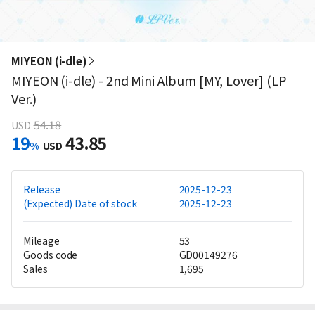
MIYEON (i-dle)
MIYEON (i-dle) - 2nd Mini Album [MY, Lover] (LP
Ver.)
54.18
USD
19
43.85
%
USD
Release
2025-12-23
(Expected) Date of stock
2025-12-23
Mileage
53
Goods code
GD00149276
Sales
1,695