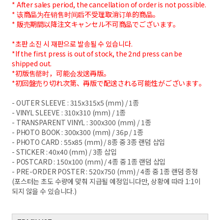
* After sales period, the cancellation of order is not possible.
* 该商品为在销售时间后不受理取消订单的商品。
* 販売期間以降注文キャンセル不可商品でございます。
*초판 소진 시 재판으로 발송될 수 있습니다.
*If the first press is out of stock, the 2nd press can be
shipped out.
*初版售罄时，可能会发送再版。
*初回盤売り切れ次第、再版で配送される可能性がございます。
- OUTER SLEEVE : 315x315x5 (mm) / 1
종
- VINYL SLEEVE : 310x310 (mm) / 1
종
- TRANSPARENT VINYL : 300x300 (mm) / 1
종
- PHOTO BOOK : 300x300 (mm) / 36p / 1
종
- PHOTO CARD : 55x85 (mm) / 8
종 중
3
종 랜덤 삽입
- STICKER : 40x40 (mm) / 3
종 삽입
- POSTCARD : 150x100 (mm) / 4
종 중
1
종 랜덤 삽입
- PRE-ORDER POSTER : 520x750 (mm) / 4
종 중
1
종 랜덤 증정
(
포스터는 초도 수량에 맞춰 지급될 예정입니다만
,
상황에 따라
1:1
이
되지 않을 수 있습니다
.)