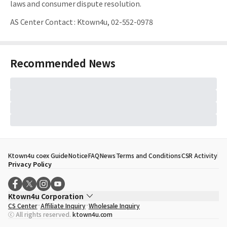
laws and consumer dispute resolution.
AS Center Contact
:
Ktown4u, 02-552-0978
Recommended News
Ktown4u coex Guide
Notice
FAQ
News
Terms and Conditions
CSR Activity
Privacy Policy
Ktown4u Corporation
CS Center
Affiliate Inquiry
Wholesale Inquiry
CEO
Song Hyo Min
ⓒ All rights reserved.
ktown4u.com
Business Registration No.
120-87-71116