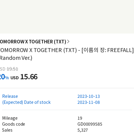
OMORROW X TOGETHER (TXT)
TOMORROW X TOGETHER (TXT) - [이름의 장: FREEFALL]
Random Ver.)
19.51
SD
20
15.66
%
USD
Release
2023-10-13
(Expected) Date of stock
2023-11-08
Mileage
19
Goods code
GD00099585
Sales
5,327