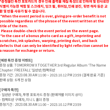
*증정품인 특전 포토카드의 경우 인쇄 출력물 재질 특성으로 인하여 빛 반사로만
식별이 가능한 찍힘 및 스크래치, 잉크 튐, 휘어짐,인쇄 분진, 뒷면 하자 등은 교
환 및 반품 사유가 될 수 없습니다.
*When the event period is over, giving pre-order benefit is not
possible regardless of the phrase of the event written at the
title of the item.
Please double-check the event period on the event page.
*In the case of a bonus photo card as a gift, imprinting and
scratches, ink splashes, warping, printing dust, and back
defects that can only be identified by light reflection cannot be
a reason for exchange or return.
[예판 특전 증정 이벤트]
증정 상품: TOMORROW X TOGETHER 3rd Regular Album 'The Name
Chapter: FREEFALL' 일반반/컴팩트반
증정 기간 : 2023.08.30 AM 11:00 ~ 2023.10.12 PM 23:59 (결제 완료 기준)
판매 상점 : 6개 전 상점
[구매자 특전]
- 일반반 구매자, 투명 포토카드 증정 (판매처별 이미지 상이)
- 컴팩트반 구매자, 미니 L 홀더 증정
증정기간 : 2023.08.30 AM 11:00 ~ 2023.10.12 PM 23:59