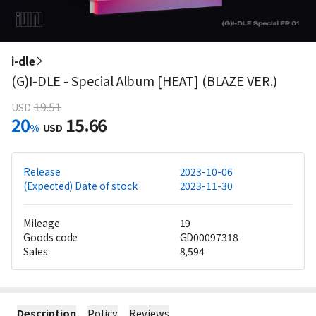
i-dle
(G)I-DLE - Special Album [HEAT] (BLAZE VER.)
19.51
USD
20
15.66
%
USD
Release
2023-10-06
(Expected) Date of stock
2023-11-30
Mileage
19
Goods code
GD00097318
Sales
8,594
Description
Policy
Reviews