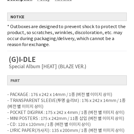
NOTICE
*
Outboxes are designed to prevent shock to protect the
product, so scratches, wrinkles, discoloration, etc. may
occur during packaging/delivery, which cannot be a
reason for exchange.
(G)I-DLE
Special Album [HEAT]
(BLAZE VER.)
PART
- PACKAGE : 176 x 242 x 14mm / 1종 (버전 별 이미지 상이)
- TRANSPARENT SLEEVE(투명 슬리브) : 176 x 242 x 14mm / 1종
(버전 별 이미지 상이)
- POCKET DIGIPAK : 175 x 242 x 4mm / 1종 (버전 별 이미지 상이)
- MINI POSTERS : 175 x 242mm / 11종 삽입 (버전 별 이미지 상이)
- CD : 120 x 120mm / 1종 (버전 별 이미지 상이)
- LYRIC PAPER(가사지) : 135 x 200mm / 1종 (버전 별 이미지 상이)