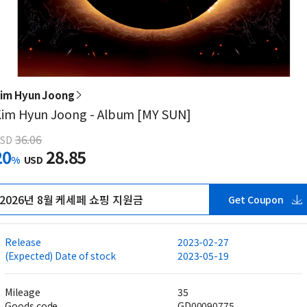
im Hyun Joong
im Hyun Joong - Album [MY SUN]
36.06
SD
20
28.85
%
USD
2026년 8월 케세페 쇼핑 지원금
Get Coupon
Release
2023-02-27
(Expected) Date of stock
2023-05-19
Mileage
35
Goods code
GD00090775