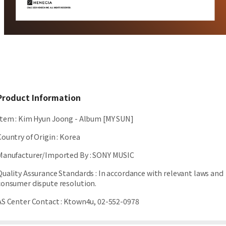
Product Information
Item
:
Kim Hyun Joong - Album [MY SUN]
Country of Origin
:
Korea
Manufacturer/Imported By
:
SONY MUSIC
Quality Assurance Standards
:
In accordance with relevant laws and
consumer dispute resolution.
AS Center Contact
:
Ktown4u, 02-552-0978