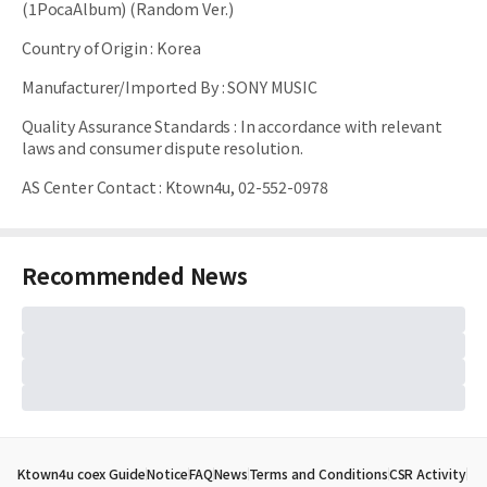
(1PocaAlbum) (Random Ver.)
Country of Origin
:
Korea
Manufacturer/Imported By
:
SONY MUSIC
Quality Assurance Standards
:
In accordance with relevant
laws and consumer dispute resolution.
AS Center Contact
:
Ktown4u, 02-552-0978
Recommended News
Ktown4u coex Guide
Notice
FAQ
News
Terms and Conditions
CSR Activity