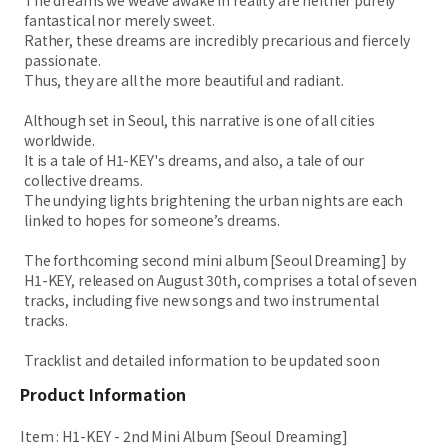
The dreams we weave awake in reality are neither purely
fantastical nor merely sweet.
Rather, these dreams are incredibly precarious and fiercely
passionate.
Thus, they are all the more beautiful and radiant.
Although set in Seoul, this narrative is one of all cities
worldwide.
It is a tale of H1-KEY's dreams, and also, a tale of our
collective dreams.
The undying lights brightening the urban nights are each
linked to hopes for someone’s dreams.
The forthcoming second mini album [Seoul Dreaming] by
H1-KEY, released on August 30th, comprises a total of seven
tracks, including five new songs and two instrumental
tracks.
Tracklist and detailed information to be updated soon
Product Information
Item
:
H1-KEY - 2nd Mini Album [Seoul Dreaming]