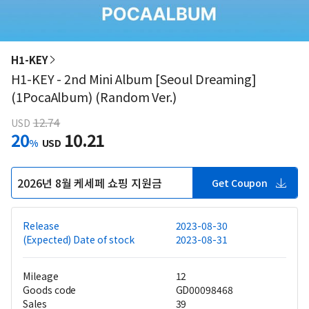
H1-KEY
H1-KEY - 2nd Mini Album [Seoul Dreaming]
(1PocaAlbum) (Random Ver.)
12.74
USD
20
10.21
%
USD
2026년 8월 케세페 쇼핑 지원금
Get Coupon
Release
2023-08-30
(Expected) Date of stock
2023-08-31
Mileage
12
Goods code
GD00098468
Sales
39