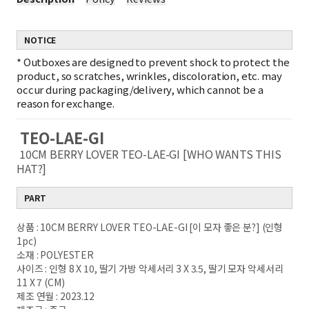
NOTICE
*
Outboxes are designed to prevent shock to protect the
product, so scratches, wrinkles, discoloration, etc. may
occur during packaging/delivery, which cannot be a
reason for exchange.
TEO-LAE-GI
10CM BERRY LOVER TEO-LAE-GI [WHO WANTS THIS
HAT?]
PART
상품 : 10CM BERRY LOVER TEO-LAE-GI [이 모자 좋은 분?] (인형
1pc)
소재 : POLYESTER
사이즈 : 인형 8 X 10, 딸기 가방 악세서리 3 X 3.5, 딸기 모자 악세서리
11 X 7 (CM)
제조 연월 : 2023.12