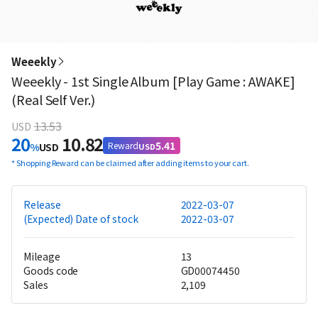
Weeekly
Weeekly - 1st Single Album [Play Game : AWAKE]
(Real Self Ver.)
13.53
USD
20
10.82
5.41
Reward
%
USD
USD
*
Shopping Reward can be claimed after adding items to your cart.
Release
2022-03-07
(Expected) Date of stock
2022-03-07
Mileage
13
Goods code
GD00074450
Sales
2,109