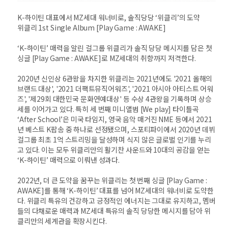
K-하이틴 대표에서 MZ세대 워너비로, 솔직당당 ‘위클리’의 도약
위클리 1st Single Album [Play Game : AWAKE]
‘K-하이틴’ 매력을 알린 걸그룹 위클리가 솔직 당당 메시지를 담은 첫
싱글 [Play Game : AWAKE]로 MZ세대의 취향까지 저격한다.
2020년 신인상 6관왕을 차지한 위클리는 2021년에도 '2021 올해의
브랜드 대상', '2021 더팩트뮤직어워즈', '2021 아시아 아티스트 어워
즈', '제29회 대한민국 문화연예대상' 등 수상 4관왕을 기록하며 상승
세를 이어가고 있다. 특히 세 번째 미니앨범 [We play] 타이틀곡
‘After School’은 미국 타임지, 영국 음악 매거진 NME 등에서 2021
년 베스트 K팝송 중 하나로 선정됐으며, 스포티파이에서 2020년 데뷔
걸그룹 최초 1억 스트리밍을 달성하며 식지 않은 글로벌 인기를 누리
고 있다. 이는 모두 위클리만의 활기찬 사운드와 10대의 공감을 얻는
‘K-하이틴’ 매력으로 이뤄낸 성과다.
2022년, 더 큰 도약을 꿈꾸는 위클리는 첫 번째 싱글 [Play Game :
AWAKE]를 통해 ‘K-하이틴’ 대표를 넘어 MZ세대의 워너비로 도약한
다. 위클리 특유의 건강하고 긍정적인 에너지는 그대로 유지하고, 멤버
들의 다채로운 매력과 MZ세대 특유의 솔직 당당한 메시지를 담아 위
클리만의 세계관을 확장시킨다.