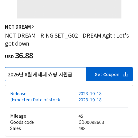
NCT DREAM
NCT DREAM - RING SET_G02 - DREAM Agit : Let's
get down
36.88
USD
2026년 8월 케세페 쇼핑 지원금
Get Coupon
Release
2023-10-18
(Expected) Date of stock
2023-10-18
Mileage
45
Goods code
GD00098663
Sales
488