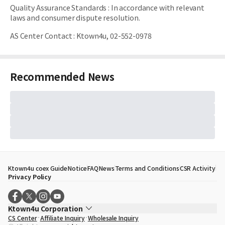
Quality Assurance Standards
:
In accordance with relevant
laws and consumer dispute resolution.
AS Center Contact
:
Ktown4u, 02-552-0978
Recommended News
Ktown4u coex Guide
Notice
FAQ
News
Terms and Conditions
CSR Activity
Privacy Policy
Ktown4u Corporation
CS Center
Affiliate Inquiry
Wholesale Inquiry
CEO
Song Hyo Min