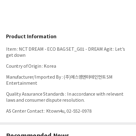
Product Information
Item
:
NCT DREAM - ECO BAG SET_G01 - DREAM Agit : Let's
get down
Country of Origin
:
Korea
Manufacturer/Imported By
:
(주)에스엠엔터테인먼트 SM
Entertainment
Quality Assurance Standards
:
In accordance with relevant
laws and consumer dispute resolution.
AS Center Contact
:
Ktown4u, 02-552-0978
Recommended News