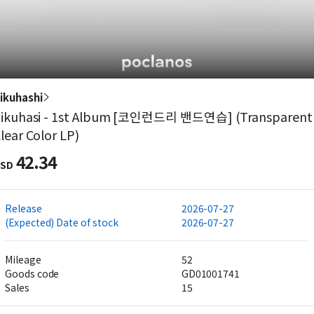
ikuhashi
ikuhasi - 1st Album [코인런드리 밴드연습] (Transparent
lear Color LP)
42.34
SD
Release
2026-07-27
(Expected) Date of stock
2026-07-27
Mileage
52
Goods code
GD01001741
Sales
15