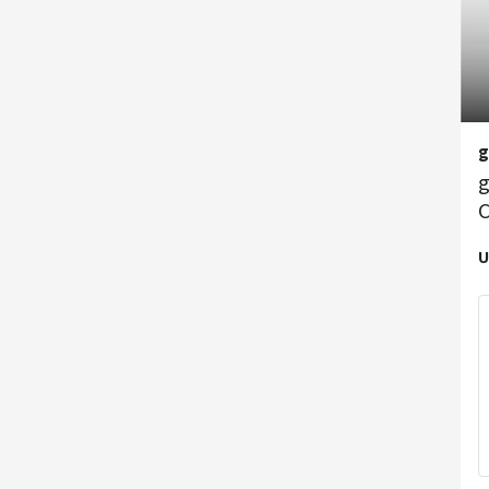
g
g
C
U