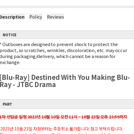
Description
Policy
Reviews
NOTICE
*
Outboxes are designed to prevent shock to protect the
product, so scratches, wrinkles, discoloration, etc. may occur
during packaging/delivery, which cannot be a reason for
exchange.
[Blu-Ray] Destined With You Making Blu-
Ray - JTBC Drama
PART
1차 선입금 일정 2023년 10월 10일 오전 11시 ~ 10월 23일 오후 23:59까지
2023년 10월 23일 자정부터는 주문취소 불가합니다. 참고 부탁드립니다.