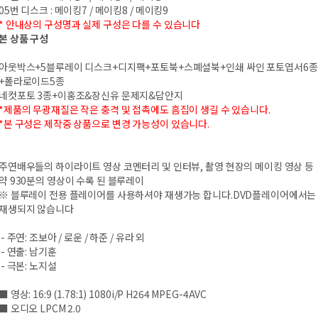
05번 디스크 : 메이킹7 / 메이킹8 / 메이킹9
* 안내상의 구성명과 실제 구성은 다를 수 있습니다
본 상품 구성
아웃박스+5블루레이 디스크+디지팩+포토북+스폐셜북+인쇄 싸인 포토엽서6종
+폴라로이드5종
네컷포토 3종+이홍조&장신유 문제지&답안지
*제품의 무광재질은 작은 충격 및 접촉에도 흠집이 생길 수 있습니다.
*본 구성은 제작중 상품으로 변경 가능성이 있습니다.
주연배우들의 하이라이트 영상 코멘터리 및 인터뷰, 촬영 현장의 메이킹 영상 등
약 930분의 영상이 수록 된 블루레이
※ 블루레이 전용 플레이어를 사용하셔야 재생가능 합니다.DVD플레이어에서는
재생되지 않습니다
- 주연: 조보아 / 로운 / 하준 / 유라 외
- 연출: 남기훈
- 극본: 노지설
■ 영상: 16:9 (1.78:1) 1080i/P H264 MPEG-4AVC
■ 오디오 LPCM 2.0