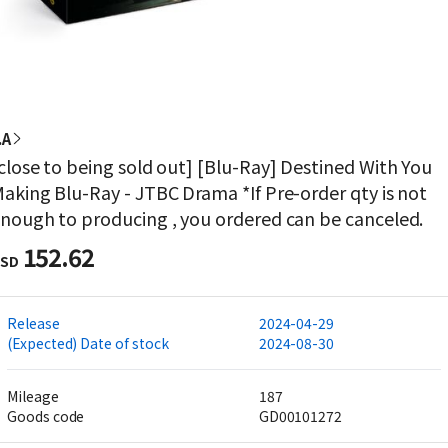
.A
close to being sold out] [Blu-Ray] Destined With You
aking Blu-Ray - JTBC Drama *If Pre-order qty is not
nough to producing , you ordered can be canceled.
152.62
SD
Release
2024-04-29
(Expected) Date of stock
2024-08-30
Mileage
187
Goods code
GD00101272