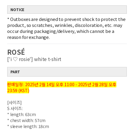
NOTICE
*
Outboxes are designed to prevent shock to protect the
product, so scratches, wrinkles, discoloration, etc. may
occur during packaging/delivery, which cannot be a
reason for exchange.
ROSÉ
['i ♡ rosie'] white t-shirt
PART
판매일정 : 2025년 2월 14일 오후 11:00 - 2025년 2월 28일 오후
23:59 (KST)
[사이즈]
S 사이즈:
* length: 63cm
* chest width: 57cm
* sleeve length: 18cm