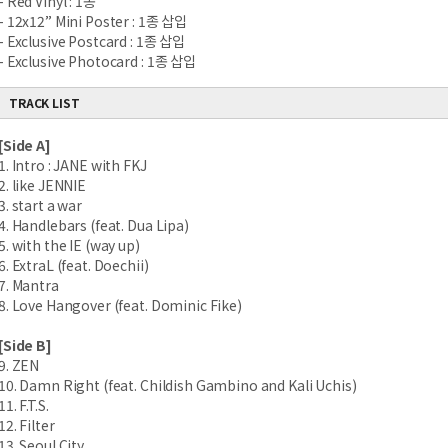
- Red Vinyl : 1종
- 12x12” Mini Poster : 1종 삽입
- Exclusive Postcard : 1종 삽입
- Exclusive Photocard : 1종 삽입
TRACK LIST
[Side A]
1. Intro : JANE with FKJ
2. like JENNIE
3. start a war
4. Handlebars (feat. Dua Lipa)
5. with the IE (way up)
6. ExtraL (feat. Doechii)
7. Mantra
8. Love Hangover (feat. Dominic Fike)
[Side B]
9. ZEN
10. Damn Right (feat. Childish Gambino and Kali Uchis)
11. F.T.S.
12. Filter
13. Seoul City