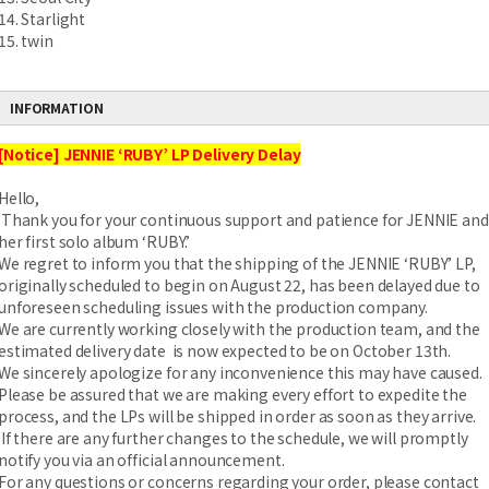
14. Starlight
15. twin
INFORMATION
[Notice] JENNIE ‘RUBY’ LP Delivery Delay
Hello,
Thank you for your continuous support and patience for JENNIE and
her first solo album ‘RUBY.’
We regret to inform you that the shipping of the JENNIE ‘RUBY’ LP,
originally scheduled to begin on August 22, has been delayed due to
unforeseen scheduling issues with the production company.
We are currently working closely with the production team, and the
estimated delivery date is now expected to be on October 13th.
We sincerely apologize for any inconvenience this may have caused.
Please be assured that we are making every effort to expedite the
process, and the LPs will be shipped in order as soon as they arrive.
If there are any further changes to the schedule, we will promptly
notify you via an official announcement.
For any questions or concerns regarding your order, please contact