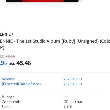
ENNIE
ENNIE - The 1st Studio Album [Ruby] (Unsigned) (Col
P)
56.15
SD
19
45.46
%
USD
Release
2025-10-13
(Expected) Date of stock
2025-10-13
Mileage
55
Goods code
GD00137601
Sales
1,106