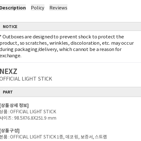
Description
Policy
Reviews
NOTICE
*
Outboxes are designed to prevent shock to protect the
product, so scratches, wrinkles, discoloration, etc. may occur
during packaging/delivery, which cannot be a reason for
exchange.
NEXZ
OFFICIAL LIGHT STICK
PART
[상품 상세 정보]
상품 : OFFICIAL LIGHT STICK
사이즈 : 98.5X76.8X251.9 mm
[상품 구성]
본품 : OFFICIAL LIGHT STICK 1종, 데코 링, 보증서, 스트랩