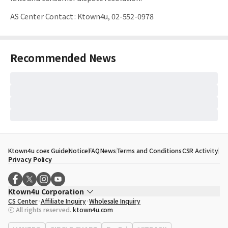
AS Center Contact
:
Ktown4u, 02-552-0978
Recommended News
Ktown4u coex Guide
Notice
FAQ
News
Terms and Conditions
CSR Activity
Privacy Policy
Ktown4u Corporation
CS Center
Affiliate Inquiry
Wholesale Inquiry
CEO
Song Hyo Min
ⓒ All rights reserved.
ktown4u.com
Business Registration No.
120-87-71116
Office Address
513, Yeongdong-daero, Gangnam-gu, Seoul, Republic of