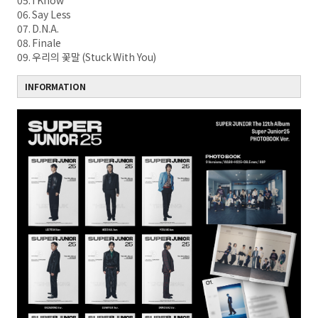
05. I Know
06. Say Less
07. D.N.A.
08. Finale
09. 우리의 꽃말 (Stuck With You)
INFORMATION