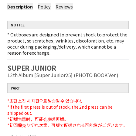
Description
Policy
Reviews
NOTICE
*
Outboxes are designed to prevent shock to protect the
product, so scratches, wrinkles, discoloration, etc. may
occur during packaging/delivery, which cannot be a
reason for exchange.
SUPER JUNIOR
12th Album [Super Junior25] (PHOTO BOOK Ver.)
PART
*초판 소진 시 재판으로 발송될 수 있습니다.
*If the first press is out of stock, the 2nd press can be
shipped out.
*初版售罄时，可能会发送再版。
*初回盤売り切れ次第、再版で配送される可能性がございます。