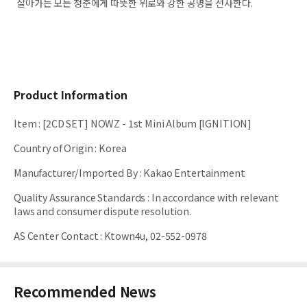
살아가는 모든 청춘에게 따뜻한 위로와 강한 공명을 선사한다.
Product Information
Item
:
[2CD SET] NOWZ - 1st Mini Album [IGNITION]
Country of Origin
:
Korea
Manufacturer/Imported By
:
Kakao Entertainment
Quality Assurance Standards
:
In accordance with relevant
laws and consumer dispute resolution.
AS Center Contact
:
Ktown4u, 02-552-0978
Recommended News