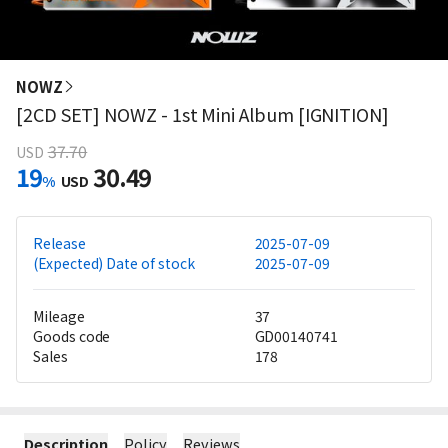
NOWZ
[2CD SET] NOWZ - 1st Mini Album [IGNITION]
37.70
USD
19
30.49
%
USD
Release
2025-07-09
(Expected) Date of stock
2025-07-09
Mileage
37
Goods code
GD00140741
Sales
178
Description
Policy
Reviews