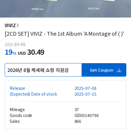
VIVIZ
[2CD SET] VIVIZ - The 1st Album 'A Montage of ( )'
37.70
USD
19
30.49
%
USD
2026년 8월 케세페 쇼핑 지원금
Get Coupon
Release
2025-07-08
(Expected) Date of stock
2025-07-15
Mileage
37
Goods code
GD00140796
Sales
866