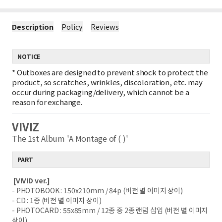
Description
Policy
Reviews
NOTICE
*
Outboxes are designed to prevent shock to protect the
product, so scratches, wrinkles, discoloration, etc. may
occur during packaging/delivery, which cannot be a
reason for exchange.
VIVIZ
The 1st Album 'A Montage of ( )'
PART
[VIVID ver.]
- PHOTOBOOK : 150x210mm / 84p (버전 별 이미지 상이)
- CD : 1종 (버전 별 이미지 상이)
- PHOTOCARD : 55x85mm / 12종 중 2종 랜덤 삽입 (버전 별 이미지
상이)