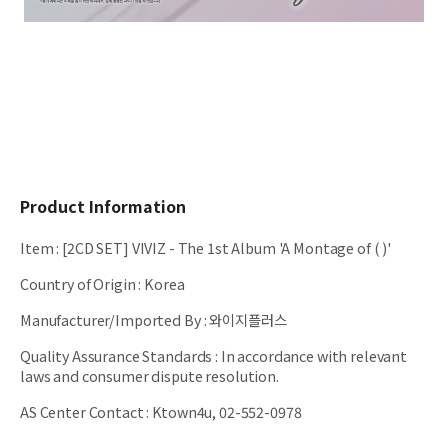
Product Information
Item
:
[2CD SET] VIVIZ - The 1st Album 'A Montage of ( )'
Country of Origin
:
Korea
Manufacturer/Imported By
:
와이지플러스
Quality Assurance Standards
:
In accordance with relevant
laws and consumer dispute resolution.
AS Center Contact
:
Ktown4u, 02-552-0978