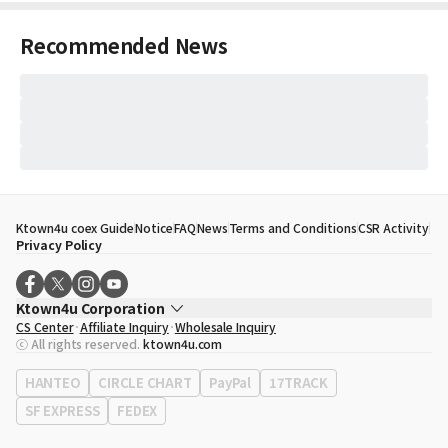
Recommended News
Ktown4u coex Guide
Notice
FAQ
News
Terms and Conditions
CSR Activity
Privacy Policy
Ktown4u Corporation
CS Center
Affiliate Inquiry
Wholesale Inquiry
CEO
Song Hyo Min
ⓒ All rights reserved.
ktown4u.com
Business Registration No.
120-87-71116
Office Address
513, Yeongdong-daero, Gangnam-gu, Seoul, Republic of
HANTEO
CIRCLE CHART
PayPal
17TRACK
Korea
SF EXPRESS
FEDEX