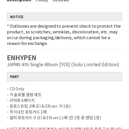
NOTICE
*
Outboxes are designed to prevent shock to protect the
product, so scratches, wrinkles, discoloration, etc. may
occur during packaging/delivery, which cannot be a
reason for exchange.
ENHYPEN
JAPAN 4th Single Album [YOI] (Solo Limited Edition)
PART
- CD Only
- 각 솔로별 앨범 재킷
- 리릭북 6페이지
- 포토스트립 2매 (EI & EN ver. 각 1장)
- 즉석사진 포토카드 1매
- 셀피 포토카드 D (EI & EN ver.) 1매 (전 2종 중 랜덤 1종)