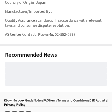
Country of Origin
:
Japan
Manufacturer/Imported By
:
Quality Assurance Standards
:
In accordance with relevant
laws and consumer dispute resolution.
AS Center Contact
:
Ktown4u, 02-552-0978
Recommended News
Ktown4u coex Guide
Notice
FAQ
News
Terms and Conditions
CSR Activity
Privacy Policy