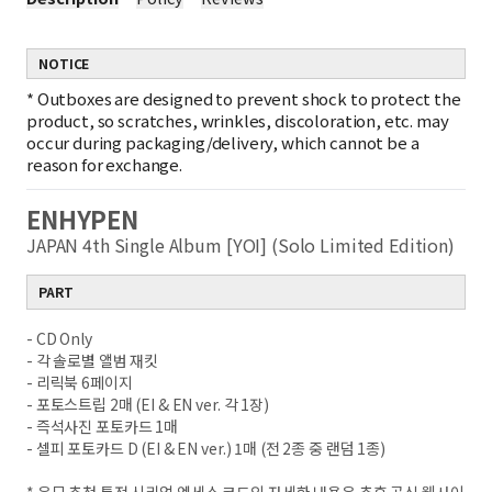
NOTICE
*
Outboxes are designed to prevent shock to protect the
product, so scratches, wrinkles, discoloration, etc. may
occur during packaging/delivery, which cannot be a
reason for exchange.
ENHYPEN
JAPAN 4th Single Album [YOI] (Solo Limited Edition)
PART
- CD Only
- 각 솔로별 앨범 재킷
- 리릭북 6페이지
- 포토스트립 2매 (EI & EN ver. 각 1장)
- 즉석사진 포토카드 1매
- 셀피 포토카드 D (EI & EN ver.) 1매 (전 2종 중 랜덤 1종)