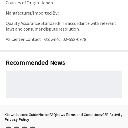
Country of Origin
:
Japan
Manufacturer/Imported By
:
Quality Assurance Standards
:
In accordance with relevant
laws and consumer dispute resolution.
AS Center Contact
:
Ktown4u, 02-552-0978
Recommended News
Ktown4u coex Guide
Notice
FAQ
News
Terms and Conditions
CSR Activity
Privacy Policy