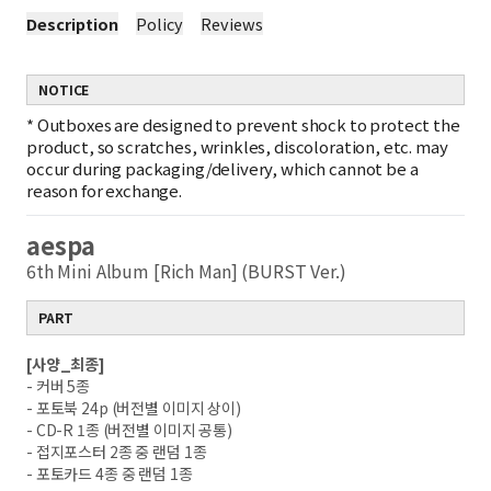
Description
Policy
Reviews
NOTICE
*
Outboxes are designed to prevent shock to protect the
product, so scratches, wrinkles, discoloration, etc. may
occur during packaging/delivery, which cannot be a
reason for exchange.
aespa
6th Mini Album [Rich Man] (BURST Ver.)
PART
[사양_최종]
- 커버 5종
- 포토북 24p (버전별 이미지 상이)
- CD-R 1종 (버전별 이미지 공통)
- 접지포스터 2종 중 랜덤 1종
- 포토카드 4종 중 랜덤 1종