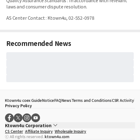
Quality Assurance Standards
:
In accordance with relevant
laws and consumer dispute resolution.
AS Center Contact
:
Ktown4u, 02-552-0978
Recommended News
Ktown4u coex Guide
Notice
FAQ
News
Terms and Conditions
CSR Activity
Privacy Policy
Ktown4u Corporation
CS Center
Affiliate Inquiry
Wholesale Inquiry
CEO
Song Hyo Min
ⓒ All rights reserved.
ktown4u.com
Business Registration No.
120-87-71116