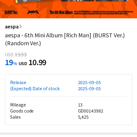
aespa
aespa - 6th Mini Album [Rich Man] (BURST Ver.)
(Random Ver.)
13.53
USD
19
10.99
%
USD
Release
2025-09-05
(Expected) Date of stock
2025-09-05
Mileage
13
Goods code
GD00143982
Sales
5,425