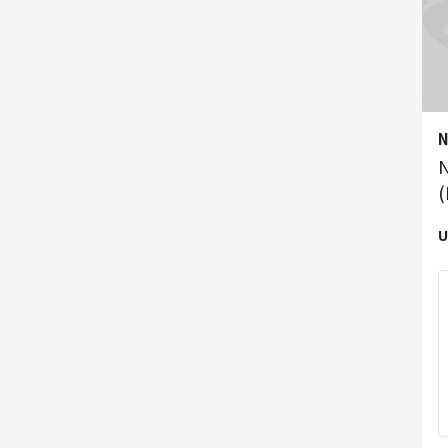
N
N
(
U