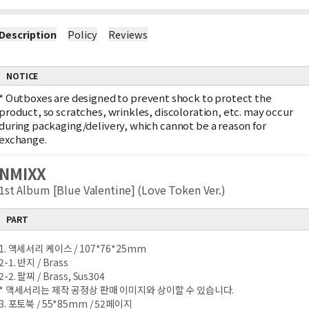
Description
Policy
Reviews
NOTICE
*
Outboxes are designed to prevent shock to protect the
product, so scratches, wrinkles, discoloration, etc. may occur
during packaging/delivery, which cannot be a reason for
exchange.
NMIXX
1st Album [Blue Valentine] (Love Token Ver.)
PART
1. 액세서리 케이스 / 107*76*25mm
2-1. 반지 / Brass
2-2. 팔찌 / Brass, Sus304
* 액세서리는 제작 공정상 판매 이미지와 상이할 수 있습니다.
3. 포토북 / 55*85mm / 52페이지