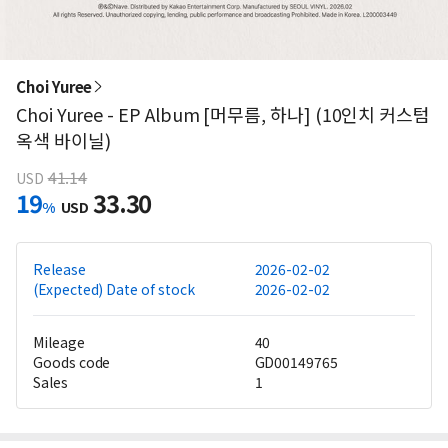
Choi Yuree
Choi Yuree - EP Album [머무름, 하나] (10인치 커스텀
옥색 바이닐)
41.14
USD
19
33.30
%
USD
Release
2026-02-02
(Expected) Date of stock
2026-02-02
Mileage
40
Goods code
GD00149765
Sales
1