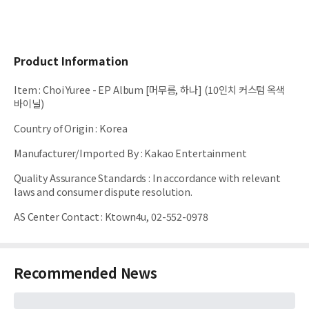
Product Information
Item
:
Choi Yuree - EP Album [머무름, 하나] (10인치 커스텀 옥색
바이닐)
Country of Origin
:
Korea
Manufacturer/Imported By
:
Kakao Entertainment
Quality Assurance Standards
:
In accordance with relevant
laws and consumer dispute resolution.
AS Center Contact
:
Ktown4u, 02-552-0978
Recommended News