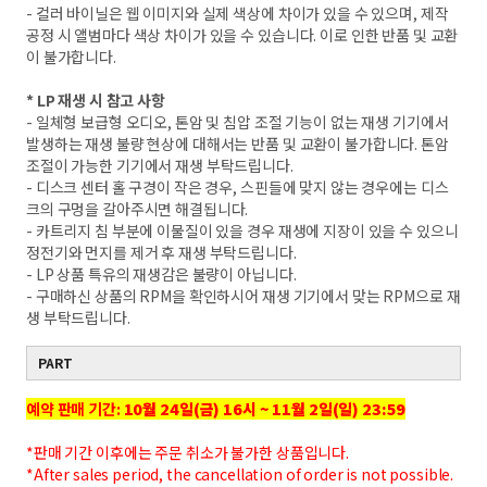
- 컬러 바이닐은 웹 이미지와 실제 색상에 차이가 있을 수 있으며, 제작
공정 시 앨범마다 색상 차이가 있을 수 있습니다. 이로 인한 반품 및 교환
이 불가합니다.
* LP 재생 시 참고 사항
- 일체형 보급형 오디오, 톤암 및 침압 조절 기능이 없는 재생 기기에서
발생하는 재생 불량 현상에 대해서는 반품 및 교환이 불가합니다. 톤암
조절이 가능한 기기에서 재생 부탁드립니다.
- 디스크 센터 홀 구경이 작은 경우, 스핀들에 맞지 않는 경우에는 디스
크의 구멍을 갈아주시면 해결됩니다.
- 카트리지 침 부분에 이물질이 있을 경우 재생에 지장이 있을 수 있으니
정전기와 먼지를 제거 후 재생 부탁드립니다.
- LP 상품 특유의 재생감은 불량이 아닙니다.
- 구매하신 상품의 RPM을 확인하시어 재생 기기에서 맞는 RPM으로 재
생 부탁드립니다.
PART
예약 판매 기간:
10월
24
일
(
금
) 16
시
~ 11
월
2
일
(
일
) 23:59
*판매 기간 이후에는 주문 취소가 불가한 상품입니다.
*After sales period, the cancellation of order is not possible.