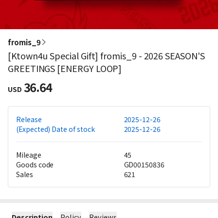
fromis_9
[Ktown4u Special Gift] fromis_9 - 2026 SEASON'S
GREETINGS [ENERGY LOOP]
36.64
USD
Release
2025-12-26
(Expected) Date of stock
2025-12-26
Mileage
45
Goods code
GD00150836
Sales
621
Description
Policy
Reviews