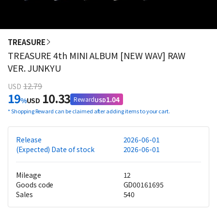
TREASURE
TREASURE 4th MINI ALBUM [NEW WAV] RAW
VER. JUNKYU
12.79
USD
19
10.33
1.04
Reward
%
USD
USD
*
Shopping Reward can be claimed after adding items to your cart.
Release
2026-06-01
(Expected) Date of stock
2026-06-01
Mileage
12
Goods code
GD00161695
Sales
540