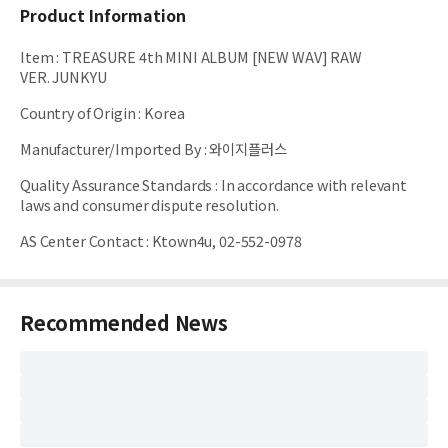
Product Information
Item
:
TREASURE 4th MINI ALBUM [NEW WAV] RAW
VER. JUNKYU
Country of Origin
:
Korea
Manufacturer/Imported By
:
와이지플러스
Quality Assurance Standards
:
In accordance with relevant
laws and consumer dispute resolution.
AS Center Contact
:
Ktown4u, 02-552-0978
Recommended News