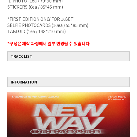
ID PHOTO (1ea / 70*90 mm)
STICKERS (6ea / 85*45 mm)
*FIRST EDITION ONLY FOR 10SET
SELFIE PHOTOCARDS (10ea / 55*85 mm)
TABLOID (1ea / 148*210 mm)
*구성은 제작 과정에서 일부 변경될 수 있습니다.
TRACK LIST
INFORMATION