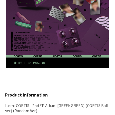
Product Information
Item
:
CORTIS - 2nd EP Album [GREENGREEN] (CORTIS Ball
ver.) (Random Ver.)