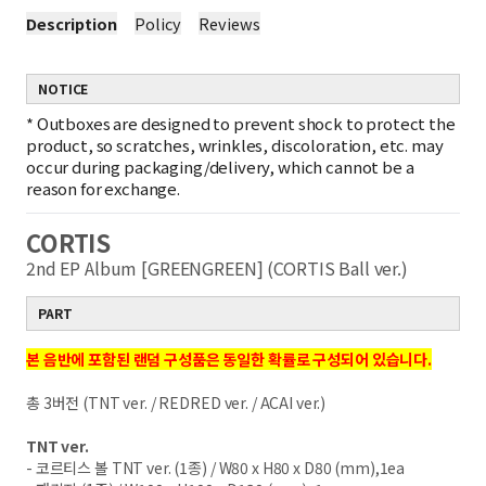
Description
Policy
Reviews
NOTICE
*
Outboxes are designed to prevent shock to protect the
product, so scratches, wrinkles, discoloration, etc. may
occur during packaging/delivery, which cannot be a
reason for exchange.
CORTIS
2nd EP Album [GREENGREEN] (CORTIS Ball ver.)
PART
본 음반에 포함된 랜덤 구성품은 동일한 확률로 구성되어 있습니다.
총 3버전 (TNT ver. / REDRED ver. / ACAI ver.)
TNT ver.
- 코르티스 볼 TNT ver. (1종) / W80 x H80 x D80 (mm),1ea