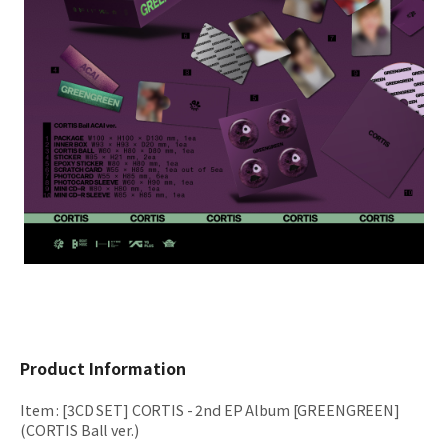
Product Information
Item
:
[3CD SET] CORTIS - 2nd EP Album [GREENGREEN]
(CORTIS Ball ver.)