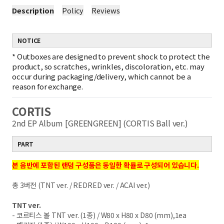
Description
Policy
Reviews
NOTICE
*
Outboxes are designed to prevent shock to protect the
product, so scratches, wrinkles, discoloration, etc. may
occur during packaging/delivery, which cannot be a
reason for exchange.
CORTIS
2nd EP Album [GREENGREEN] (CORTIS Ball ver.)
PART
본 음반에 포함된 랜덤 구성품은 동일한 확률로 구성되어 있습니다.
총 3버전 (TNT ver. / REDRED ver. / ACAI ver.)
TNT ver.
- 코르티스 볼 TNT ver. (1종) / W80 x H80 x D80 (mm),1ea