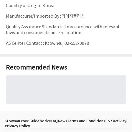
Country of Origin
:
Korea
Manufacturer/Imported By
:
와이지플러스
Quality Assurance Standards
:
In accordance with relevant
laws and consumer dispute resolution.
AS Center Contact
:
Ktown4u, 02-552-0978
Recommended News
Ktown4u coex Guide
Notice
FAQ
News
Terms and Conditions
CSR Activity
Privacy Policy