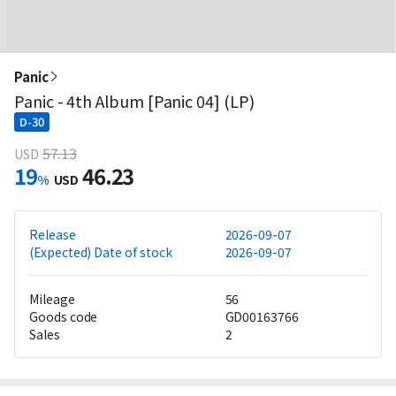
Panic
Panic - 4th Album [Panic 04] (LP)
D-30
57.13
USD
19
46.23
%
USD
Release
2026-09-07
(Expected) Date of stock
2026-09-07
Mileage
56
Goods code
GD00163766
Sales
2