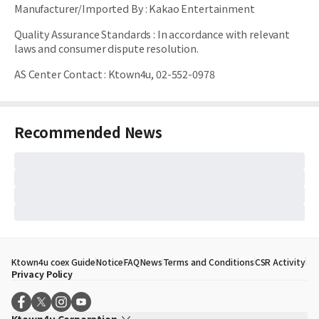
Manufacturer/Imported By
:
Kakao Entertainment
Quality Assurance Standards
:
In accordance with relevant
laws and consumer dispute resolution.
AS Center Contact
:
Ktown4u, 02-552-0978
Recommended News
Ktown4u coex Guide
Notice
FAQ
News
Terms and Conditions
CSR Activity
Privacy Policy
Ktown4u Corporation