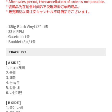
* After sales period, the cancellation of order is not possible.
* 该商品为在销售时间后不受理取消订单的商品。
* 販売期間以降注文キャンセル不可商品でございます。
- 180g Black Vinyl 12" : 1종
- 33 ⅓ RPM
- Gatefold : 1종
- Booklet : 8p / 1종
TRACK LIST
[ A SIDE ]
1. Intro 재회
2. 균열
3. 태풍
4. 눈 녹듯
5. 길을 내
6. 나선계단
[ B SIDE ]
1. 종이 나비