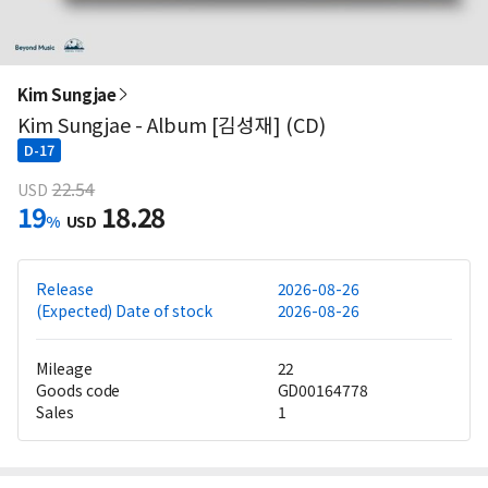
Kim Sungjae
Kim Sungjae - Album [김성재] (CD)
D-17
22.54
USD
19
18.28
%
USD
Release
2026-08-26
(Expected) Date of stock
2026-08-26
Mileage
22
Goods code
GD00164778
Sales
1