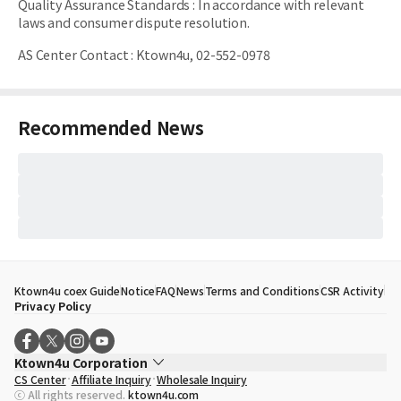
Quality Assurance Standards
:
In accordance with relevant
laws and consumer dispute resolution.
AS Center Contact
:
Ktown4u, 02-552-0978
Recommended News
Ktown4u coex Guide
Notice
FAQ
News
Terms and Conditions
CSR Activity
Privacy Policy
Ktown4u Corporation
CS Center
Affiliate Inquiry
Wholesale Inquiry
CEO
Song Hyo Min
ⓒ All rights reserved.
ktown4u.com