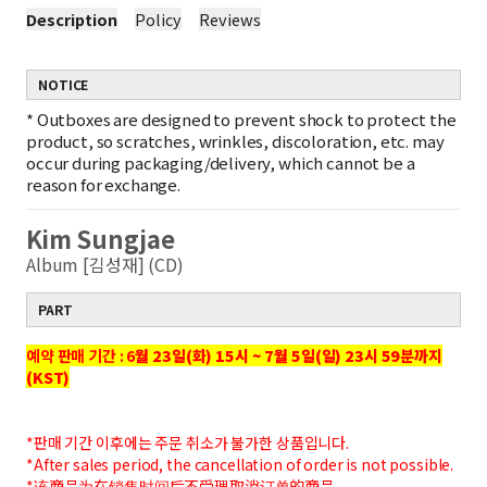
Description
Policy
Reviews
NOTICE
*
Outboxes are designed to prevent shock to protect the
product, so scratches, wrinkles, discoloration, etc. may
occur during packaging/delivery, which cannot be a
reason for exchange.
Kim Sungjae
Album [김성재] (CD)
PART
예약 판매 기간 : 6
월
23
일
(
화
) 15
시
~ 7
월
5
일
(
일
) 23
시
59
분까지
(KST)
*판매 기간 이후에는 주문 취소가 불가한 상품입니다.
*After sales period, the cancellation of order is not possible.
*该商品为在销售时间后不受理取消订单的商品。