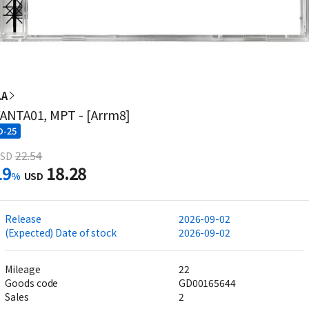
.A
ANTA01, MPT - [Arrm8]
D-25
22.54
SD
19
18.28
%
USD
Release
2026-09-02
(Expected) Date of stock
2026-09-02
Mileage
22
Goods code
GD00165644
Sales
2