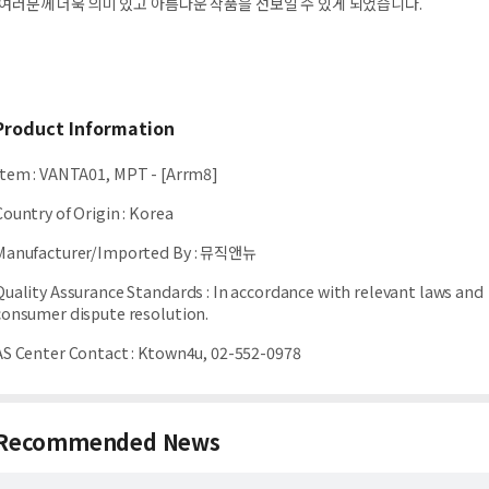
여러분께 더욱 의미 있고 아름다운 작품을 선보일 수 있게 되었습니다.
Product Information
Item
:
VANTA01, MPT - [Arrm8]
Country of Origin
:
Korea
Manufacturer/Imported By
:
뮤직앤뉴
Quality Assurance Standards
:
In accordance with relevant laws and
consumer dispute resolution.
AS Center Contact
:
Ktown4u, 02-552-0978
Recommended News