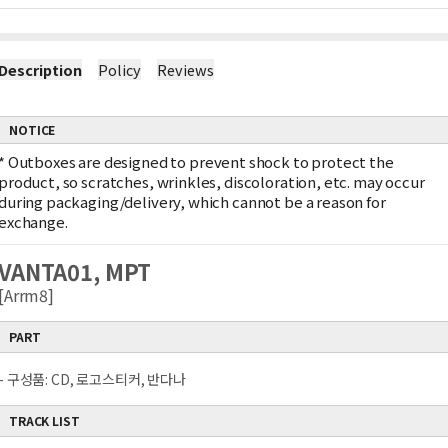
Description
Policy
Reviews
NOTICE
*
Outboxes are designed to prevent shock to protect the
product, so scratches, wrinkles, discoloration, etc. may occur
during packaging/delivery, which cannot be a reason for
exchange.
VANTA01, MPT
[Arrm8]
PART
- 구성품: CD, 로고스티커, 반다나
TRACK LIST