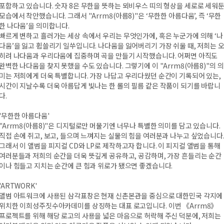
포함하고 있습니다. 숫자 8은 무한을 뜻하는 뫼비우스 띠의 형상을 세로로 세워
모습에서 착안했습니다. 그래서 "Arrm8(아름8)"은 ‘무한한 아름다움’, 즉 ‘무한
한 나다움’을 의미합니다.
빠르게 변하고 흘러가는 세상 속에서 우리는 무엇인가에, 혹은 누군가에 의해 ‘나
다움’을 잃고 휩쓸리기 일쑤입니다. 나다움을 잃어버리기 가장 쉬울 때, 저희는 
히려 나다움과 우리다움에 집중하며 곡을 만들기 시작했습니다. 어쩌면 아직도
완벽한 나다움을 찾지 못했을 수도 있습니다. 그렇기에 이 "Arrm8(아름8)"의 의
미는 저희에게 더욱 특별합니다. 가장 나답고 우리다웠던 순간이 기록되어 있는,
시간이 지날수록 더욱 아름답게 빛나는 한 롤의 필름 같은 작품이 되기를 바랍니
다.
'무한한 아름다움'
"Arrm8(아름8)"은 디지털로만 머물기엔 너무나 특별한 의미를 담고 있습니다.
직접 손에 쥐고, 보고, 들으며 느껴지는 실물의 힘을 여러분과 나누고 싶었습니다
그래서 이 앨범을 피지컬 CD와 LP로 제작하고자 합니다. 이 피지컬 앨범을 통해
여러분들과 저희의 순간을 더욱 뜻깊게 공유하고, 공감하며, 가장 흔들리는 순간
이나 힘들고 지치는 순간에 큰 힘과 위로가 됐으면 좋겠습니다.
'ARTWORK'
앨범 아트워크에 사용된 삼각표창은 현재 신촌본관을 중심으로 대한민국 각지에
위치한 이희성주짓수아카데미를 상징하는 대표 로고입니다. 이번 《Arrm8》
프로젝트를 위해 해당 로고의 사용을 넓은 마음으로 허락해 주신 덕분에, 저희는