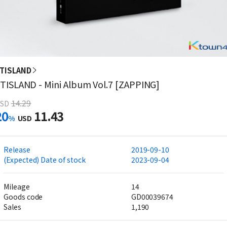
TISLAND
TISLAND - Mini Album Vol.7 [ZAPPING]
14.29
SD
20
11.43
%
USD
Release
2019-09-10
(Expected) Date of stock
2023-09-04
Mileage
14
Goods code
GD00039674
Sales
1,190