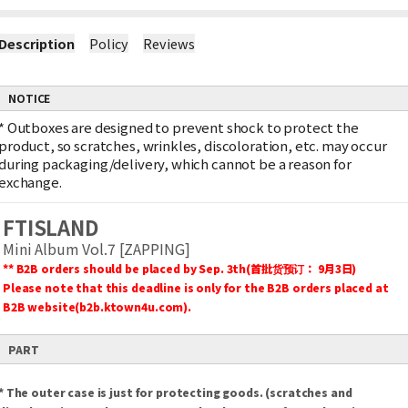
Description
Policy
Reviews
NOTICE
*
Outboxes are designed to prevent shock to protect the
product, so scratches, wrinkles, discoloration, etc. may occur
during packaging/delivery, which cannot be a reason for
exchange.
FTISLAND
Mini Album Vol.7 [ZAPPING]
** B2B orders should be placed by Sep. 3th(首批货预订： 9月3日)
Please note that this deadline is only for the B2B orders placed at
B2B website(b2b.ktown4u.com).
PART
* The outer case is just for protecting goods. (scratches and