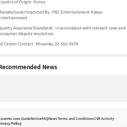
Country of Origin
:
Korea
Manufacturer/Imported By
:
FNC Entertainment Kakao
Entertainment
Quality Assurance Standards
:
In accordance with relevant laws and
consumer dispute resolution.
AS Center Contact
:
Ktown4u, 02-552-0978
Recommended News
town4u coex Guide
Notice
FAQ
News
Terms and Conditions
CSR Activity
rivacy Policy