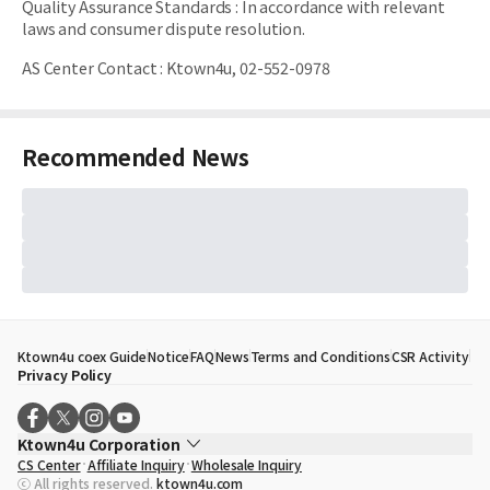
Quality Assurance Standards
:
In accordance with relevant
laws and consumer dispute resolution.
AS Center Contact
:
Ktown4u, 02-552-0978
Recommended News
Ktown4u coex Guide
Notice
FAQ
News
Terms and Conditions
CSR Activity
Privacy Policy
Ktown4u Corporation
CS Center
Affiliate Inquiry
Wholesale Inquiry
CEO
Song Hyo Min
ⓒ All rights reserved.
ktown4u.com