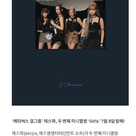
‘메타버스 걸그룹’ 에스파, 두 번째 미니앨범 ‘Girls’ 7월 8일 발매!
에스파(aespa, 에스엠엔터테인먼트 소속)가 두 번째 미니앨범