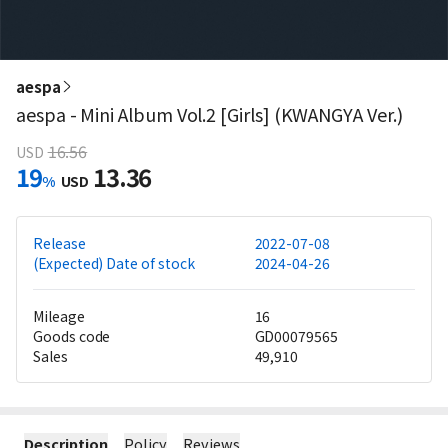
aespa
aespa - Mini Album Vol.2 [Girls] (KWANGYA Ver.)
16.56
USD
19
13.36
%
USD
Release
2022-07-08
(Expected) Date of stock
2024-04-26
Mileage
16
Goods code
GD00079565
Sales
49,910
Description
Policy
Reviews