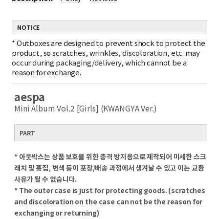
NOTICE
*
Outboxes are designed to prevent shock to protect the
product, so scratches, wrinkles, discoloration, etc. may
occur during packaging/delivery, which cannot be a
reason for exchange.
aespa
Mini Album Vol.2 [Girls] (KWANGYA Ver.)
PART
* 아웃박스는 상품 보호를 위한 충격 방지용으로 제작되어 미세한 스크
래치 및 흠집, 변색 등이 포장/배송 과정에서 생겨날 수 있고 이는 교환
사유가 될 수 없습니다.
* The outer case is just for protecting goods. (scratches
and discoloration on the case can not be the reason for
exchanging or returning)