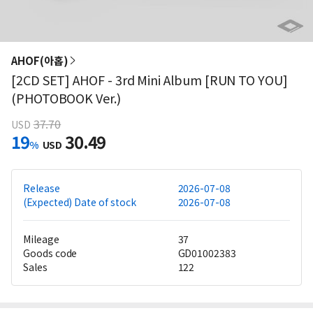
AHOF(아홉)
[2CD SET] AHOF - 3rd Mini Album [RUN TO YOU]
(PHOTOBOOK Ver.)
37.70
USD
19
30.49
%
USD
Release
2026-07-08
(Expected) Date of stock
2026-07-08
Mileage
37
Goods code
GD01002383
Sales
122