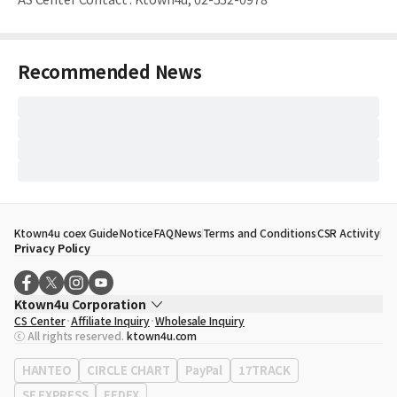
Recommended News
Ktown4u coex Guide
Notice
FAQ
News
Terms and Conditions
CSR Activity
Privacy Policy
Ktown4u Corporation
CS Center
Affiliate Inquiry
Wholesale Inquiry
CEO
Song Hyo Min
ⓒ All rights reserved.
ktown4u.com
Business Registration No.
120-87-71116
Office Address
513, Yeongdong-daero, Gangnam-gu, Seoul, Republic of
HANTEO
CIRCLE CHART
PayPal
17TRACK
Korea
SF EXPRESS
FEDEX