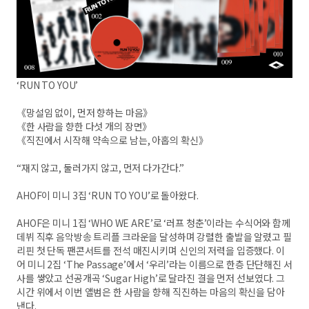
‘RUN TO YOU’
《망설임 없이, 먼저 향하는 마음》
《한 사람을 향한 다섯 개의 장면》
《직진에서 시작해 약속으로 남는, 아홉의 확신》
“재지 않고, 둘러가지 않고, 먼저 다가간다.”
AHOF이 미니 3집 ‘RUN TO YOU’로 돌아왔다.
AHOF은 미니 1집 ‘WHO WE ARE’로 ‘러프 청춘’이라는 수식어와 함께
데뷔 직후 음악방송 트리플 크라운을 달성하며 강렬한 출발을 알렸고 필
리핀 첫 단독 팬콘서트를 전석 매진시키며 신인의 저력을 입증했다. 이
어 미니 2집 ‘The Passage’에서 ‘우리’라는 이름으로 한층 단단해진 서
사를 쌓았고 선공개곡 ‘Sugar High’로 달라진 결을 먼저 선보였다. 그
시간 위에서 이번 앨범은 한 사람을 향해 직진하는 마음의 확신을 담아
낸다.