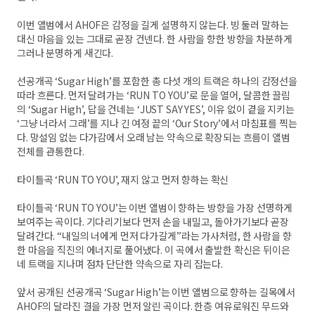
이번 앨범에서 AHOF은 감정을 길게 설명하지 않는다. 빙 둘러 말하는
대신 마음을 있는 그대로 곧장 건넨다. 한 사람을 향한 방향을 차분하게
그러나 분명하게 새긴다.
선공개곡 ‘Sugar High’를 포함한 총 다섯 개의 트랙은 하나의 감정선을
따라 흐른다. 먼저 달려가는 ‘RUN TO YOU’로 문을 열어, 달콤한 끌림
의 ‘Sugar High’, 답을 건네는 ‘JUST SAY YES’, 이유 없이 곁을 지키는
‘그냥 너라서 그래’를 지나 긴 여정 끝의 ‘Our Story’에서 마침표를 찍는
다. 망설임 없는 다가감에서 오래 남는 약속으로 확장되는 흐름이 앨범
전체를 관통한다.
타이틀곡 ‘RUN TO YOU’, 재지 않고 먼저 향하는 확신
타이틀곡 ‘RUN TO YOU’는 이번 앨범이 향하는 방향을 가장 선명하게
보여주는 곡이다. 기다리기보다 먼저 손을 내밀고, 돌아가기보다 곧장
달려간다. “내일의 너에게 먼저 다가갈게”라는 가사처럼, 한 사람을 향
한 마음을 직진의 에너지로 풀어냈다. 이 곡에서 출발한 확신은 뒤이은
네 트랙을 지나며 점차 단단한 약속으로 자리 잡는다.
앞서 공개된 선공개곡 ‘Sugar High’는 이번 앨범으로 향하는 길목에서
AHOF의 달라진 결을 가장 먼저 알린 곡이다. 한층 여유로워진 무드와