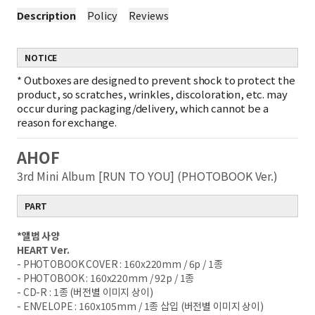
Description
Policy
Reviews
NOTICE
*
Outboxes are designed to prevent shock to protect the
product, so scratches, wrinkles, discoloration, etc. may
occur during packaging/delivery, which cannot be a
reason for exchange.
AHOF
3rd Mini Album [RUN TO YOU] (PHOTOBOOK Ver.)
PART
*
앨범 사양
HEART Ver.
- PHOTOBOOK COVER : 160x220mm / 6p / 1
종
- PHOTOBOOK : 160x220mm / 92p / 1
종
- CD-R : 1
종
(
버전별 이미지 상이
)
- ENVELOPE : 160x105mm / 1
종 삽입
(
버전별 이미지 상이
)