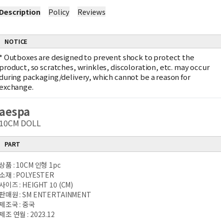
Description
Policy
Reviews
NOTICE
*
Outboxes are designed to prevent shock to protect the
product, so scratches, wrinkles, discoloration, etc. may occur
during packaging/delivery, which cannot be a reason for
exchange.
aespa
10CM DOLL
PART
상품 : 10CM 인형 1pc
소재 : POLYESTER
사이즈 : HEIGHT 10 (CM)
판매원 : SM ENTERTAINMENT
제조국 : 중국
제조 연월 : 2023.12