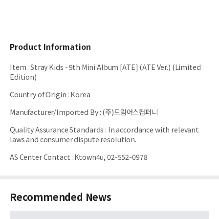
Product Information
Item
:
Stray Kids - 9th Mini Album [ATE] (ATE Ver.) (Limited
Edition)
Country of Origin
:
Korea
Manufacturer/Imported By
:
(주)드림어스컴퍼니
Quality Assurance Standards
:
In accordance with relevant
laws and consumer dispute resolution.
AS Center Contact
:
Ktown4u, 02-552-0978
Recommended News