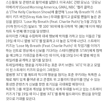
스)) 활동 및 콘텐츠로 활약세를 넓혔다. 미국 ABC 간판 모닝쇼 '굿모닝
아메리카'(Good Morning America, GMA), NBC '켈리 클락슨
쇼'(The Kelly Clarkson Show)에 출연해 'Lose My Breath'의 스트
레이 키즈 버전(Stray Kids Ver.) 무대를 펼치고 글로벌 팬들의 높은 관
심을 끌었다. 'Lose My Breath (Feat. Charlie Puth)'는 5월 25일 자
(이하 현지시간) 빌보드 '핫 100' 90위에 등극하며 '락 (樂)'에 이어 해당
차트 두 번째 랭크인을 달성했다.
유의미한 기록을 수립하며 대세 행보에 박차를 가하고 있는 이들은 7월
19일 새 미니 앨범 'ATE'를 발표하고 더 높은 도약에 나선다. 스트레이
키즈는 'Lose My Breath (Feat. Charlie Puth)' 곡 작업기를 이야기
하는 인트로 영상에서 신보를 기다리는 스테이(팬덤명: STAY)에게 컴백
을 예고하고 기대감을 증폭시킨 데 이어, 6월 19일 0시 새 앨범 메인 트
레일러를 공개하고 열기를 달궜다.
트레일러에는 행운을 가져다주는 포춘 쿠키 브랜드 'ATE'의 광고 모델
이 된 스트레이 키즈의 모습이 그려졌다.
앨범명 'ATE'를 깨트려 먹으며 행운을 점치는 포춘 쿠키라는 독특한 소
재로 재치 있게 풀어낸 광고 콘셉트 위 고퀄리티 영상미를 만날 수 있는
풍성한 콘텐츠가 신보를 향한 호기심을 극대화할 예정이다.
독창적 그룹 색깔과 개성을 장착하고 세계 무대를 누비고 있는 스트레이
키즈가 7월 19일 새 미니 앨범 'ATE'를 통해 월드와이드 팬심을 장악할
것으로 기대를 모은다.