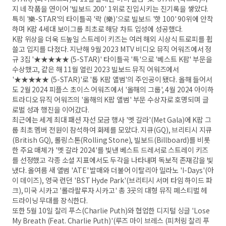
지 네 작품을 연이어 '빌보드 200' 1위로 진입시키는 진기록을 쌓았다.
특히 '樂-STAR'의 타이틀곡 '락 (樂)'으로 빌보드 '핫 100' 90위에 안착
하며 K팝 4세대 보이그룹 최초로 해당 차트 입성에 성공했다.
K팝 위상을 더욱 드높일 스트레이 키즈는 여러 해외 시상식 트로피를 휩
쓸고 입지를 다졌다. 지난해 9월 2023 MTV 비디오 뮤직 어워즈에서 정
규 3집 '★★★★★ (5-STAR)' 타이틀곡 '특'으로 '베스트 K팝' 부문을
수상했고, 같은 해 11월 열린 2023 빌보드 뮤직 어워즈에서
'★★★★★ (5-STAR)'로 '톱 K팝 앨범'의 주인공이 됐다. 올해 들어서
도 2월 2024 피플스 초이스 어워즈에서 '올해의 그룹', 4월 2024 아이하
트라디오 뮤직 어워즈의 '올해의 K팝 앨범' 부문 수상자로 호명되며 글
로벌 성과 행진을 이어갔다.
최근에는 세계 최대 패션 자선 모금 행사 '멧 갈라'(Met Gala)에 K팝 그
룹 최초 멤버 전원이 참석하여 화제를 모았다. 지큐(GQ), 브리티시 지큐
(British GQ), 롤링스톤(Rolling Stone), 빌보드(Billboard)를 비롯
한 주요 매체가 '멧 갈라 2024'를 빛낸 베스트 드레서로 스트레이 키즈
를 선정했고 각종 소셜 지표에서도 두각을 나타내며 독보적 존재감을 빛
냈다. 올여름 새 앨범 'ATE' 발매와 더불어 이탈리아 밀라노 'I-Days'(아
이 데이즈), 영국 런던 'BST Hyde Park'(브리티시 서머 타임 하이드 파
크), 미국 시카고 '롤라팔루자 시카고' 총 3곳의 대형 뮤직 페스티벌 헤
드라이닝 무대를 장식한다.
또한 5월 10일 찰리 푸스(Charlie Puth)와 협업한 디지털 싱글 'Lose
My Breath (Feat. Charlie Puth)'(루즈 마이 브레스 (피처링 찰리 푸