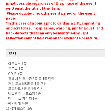
is not possible regardless of the phrase of the event
written at the title of the item.
Please double-check the event period on the event
page.
*In the case of a bonus photo card as a gift, imprinting
and scratches, ink splashes, warping, printing dust, and
back defects that can only be identified by light
reflection cannot be a reason for exchange or return.
PART
- 아웃박스 1종
- 포토북 1종
- CD-R 1종
- 흑백 사진 영수증 8종 중 1종 랜덤
- 개인 포스터8종 중 1종 랜덤
- 포토카드 8종 중 1종 랜덤
- 비트맵 미니 포스터 1종
- 미니 뉴스 페이퍼 1종
- 예약판매 특전
1) 접지 포스터 1종