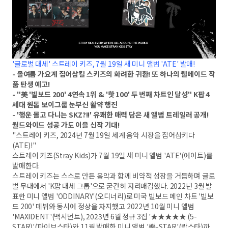
'글로벌 대세' 스트레이 키즈, 7월 19일 새 미니 앨범 'ATE' 발매!
- 올여름 가요계 집어삼킬 스키즈의 화려한 귀환! 또 하나의 웰메이드 작
품 탄생 예고!
- "美 '빌보드 200' 4연속 1위 & '핫 100' 두 번째 차트인 달성" K팝 4
세대 원톱 보이그룹 눈부신 활약 행진
- '행운 몰고 다니는 SKZ?!!' 유쾌한 매력 담은 새 앨범 트레일러 공개!
월드와이드 성공 가도 이을 신작 기대!
"스트레이 키즈, 2024년 7월 19일 세계 음악 시장을 집어삼키다
(ATE)!"
스트레이 키즈(Stray Kids)가 7월 19일 새 미니 앨범 'ATE'(에이트)를
발매한다.
스트레이 키즈는 스스로 만든 음악과 함께 비약적 성장을 거듭하며 글로
벌 무대에서 'K팝 대세 그룹'으로 굳건히 자리매김했다. 2022년 3월 발
표한 미니 앨범 'ODDINARY'(오디너리)로 미국 빌보드 메인 차트 '빌보
드 200' 데뷔와 동시에 정상을 차지했고 2022년 10월 미니 앨범
'MAXIDENT'(맥시던트), 2023년 6월 정규 3집 '★★★★★ (5-
STAR)'(파이브스타)와 11월 발매한 미니 앨범 '樂-STAR'(락스타)까