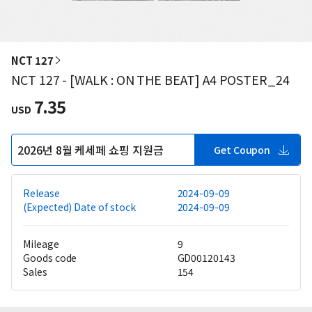
NCT 127
NCT 127 - [WALK : ON THE BEAT] A4 POSTER_24
7.35
USD
2026년 8월 케세페 쇼핑 지원금
Get Coupon
Release
2024-09-09
(Expected) Date of stock
2024-09-09
Mileage
9
Goods code
GD00120143
Sales
154