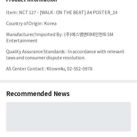
Item
:
NCT 127 - [WALK : ON THE BEAT] A4 POSTER_24
Country of Origin
:
Korea
Manufacturer/Imported By
:
(주)에스엠엔터테인먼트 SM
Entertainment
Quality Assurance Standards
:
In accordance with relevant
laws and consumer dispute resolution.
AS Center Contact
:
Ktown4u, 02-552-0978
Recommended News