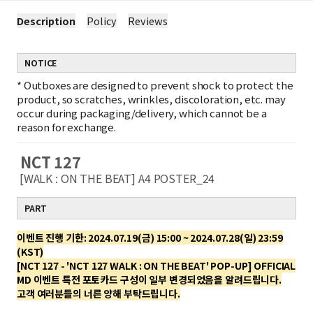
Description
Policy
Reviews
NOTICE
*
Outboxes are designed to prevent shock to protect the
product, so scratches, wrinkles, discoloration, etc. may
occur during packaging/delivery, which cannot be a
reason for exchange.
NCT 127
[WALK : ON THE BEAT] A4 POSTER_24
PART
이벤트 진행 기한: 2024.07.19(금) 15:00 ~ 2024.07.28(일) 23:59
(KST)
[NCT 127 - 'NCT 127 WALK : ON THE BEAT' POP-UP] OFFICIAL
MD 이벤트 특전 포토카드 구성이 일부 변경되었음을 알려드립니다.
고객 여러분들의 너른 양해 부탁드립니다.