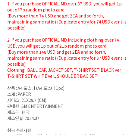
1. If you purchase OFFICIAL MD over 37 USD, you will get 1p
out of 7p random photo card
(Buy more than 74 USD and get 2EA and so forth,
maintaining same ratio) (Duplicate entry for 74 USD event is
possible)
2. If you purchase OFFICIAL MD including clothing over 74
USD, you will get 1p out of 21p random photo card
(Buy more than 148 USD and get 2EA and so forth,
maintaining same ratio) (Duplicate entry for 37 USD event is
possible)
Clothing : BALL CAP, JACKET SET, T-SHIRT SET BLACK ver.,
T-SHIRT SET WHITE ver., SHOULDER BAG SET
상품 : A4 포스터 (A4 포스터 1pc)
소재 : PAPER
사이즈 : 21X29.7 (CM)
판매원 : SM ENTERTAINMENT
제조국 : 한국
제조연월: 2024.07
취급 주의사항