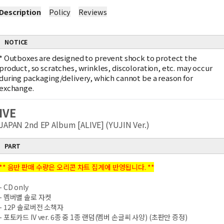
Description
Policy
Reviews
NOTICE
*
Outboxes are designed to prevent shock to protect the
product, so scratches, wrinkles, discoloration, etc. may occur
during packaging/delivery, which cannot be a reason for
exchange.
IVE
JAPAN 2nd EP Album [ALIVE] (YUJIN Ver.)
PART
** 음반 판매 수량은 오리콘 차트 집계에 반영됩니다. **
- CD only
- 멤버별 솔로 자켓
- 12P 솔로버전 소책자
- 포토카드 IV ver. 6종 중 1종 랜덤(멤버 손글씨 사양) (초판만 증정)