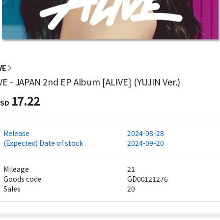
VE
VE - JAPAN 2nd EP Album [ALIVE] (YUJIN Ver.)
17.22
SD
Release
2024-08-28
(Expected) Date of stock
2024-09-20
Mileage
21
Goods code
GD00121276
Sales
20