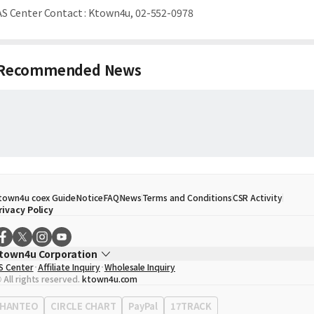
AS Center Contact
:
Ktown4u, 02-552-0978
Recommended News
town4u coex Guide
Notice
FAQ
News
Terms and Conditions
CSR Activity
rivacy Policy
town4u Corporation
S Center
Affiliate Inquiry
Wholesale Inquiry
EO
Song Hyo Min
 All rights reserved.
ktown4u.com
usiness Registration No.
120-87-71116
ffice Address
513, Yeongdong-daero, Gangnam-gu, Seoul, Republic of Korea
HANTEO
CIRCLE CHART
PayPal
17TRACK