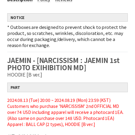
NOTICE
*
Outboxes are designed to prevent shock to protect the
product, so scratches, wrinkles, discoloration, etc. may
occur during packaging/delivery, which cannot be a
reason for exchange.
JAEMIN - [NARCISSISM : JAEMIN 1st
PHOTO EXIHIBITION MD]
HOODIE [B ver.]
PART
2024.08.13 (Tue) 20:00 ~ 2024.08.1
9 (Mon)
23:59 (KST)
Customers who purchase 'NARCISSISM' 2nd OFFICIAL MD
over 74 USD including apparel will receive a photocard 1EA.
(Also same on purchase over 148 USD. Photocard 1EA)
Apparel : BALL CAP (2 types), HOODIE [B ver.]