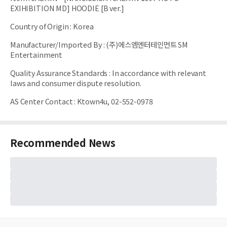
EXIHIBITION MD] HOODIE [B ver.]
Country of Origin
:
Korea
Manufacturer/Imported By
:
(주)에스엠엔터테인먼트 SM
Entertainment
Quality Assurance Standards
:
In accordance with relevant
laws and consumer dispute resolution.
AS Center Contact
:
Ktown4u, 02-552-0978
Recommended News