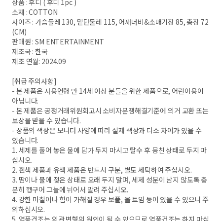
상품 : 후디 ( 후디 1pc )
소재 : COTTON
사이즈 : 가슴둘레 130, 밑단둘레 115, 어깨너비&소매기장 85, 총장 72
(CM)
판매원 : SM ENTERTAINMENT
제조국 : 한국
제조 연월: 2024.09
[취급 주의사항]
- 본 제품은 사용연령 만 14세 이상 분들을 위한 제품으로, 어린이용이
아닙니다.
- 본 제품은 공정거래위원회고시 소비자분쟁해결기준에 의거 교환 또는
보상을 받을 수 있습니다.
- 상품의 색상은 모니터 사양에 따라 실제 색상과 다소 차이가 있을 수
있습니다.
1. 세제를 풀어 놓은 물에 담가 두지 마시고 탈수 후 뭉친 상태로 두지 마
십시오.
2. 흰색 제품과 유색 제품은 반드시 구분, 별도 세탁하여 주십시오.
3. 땀이나 물에 젖은 상태로 오래 두지 말며, 세제 성분이 남지 않도록 충
분히 헹구어 그늘에 뉘어서 말려 주십시오.
4. 강한 마찰이나 힘이 가해질 경우 보풀, 올 트임 등이 있을 수 있으니 주
의하십시오.
5. 열풍건조는 외관 변형의 원인이 될 수 있으므로 열풍건조는 하지 마십