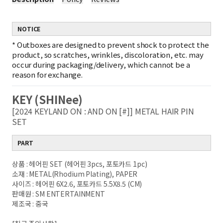
NOTICE
*
Outboxes are designed to prevent shock to protect the
product, so scratches, wrinkles, discoloration, etc. may
occur during packaging/delivery, which cannot be a
reason for exchange.
KEY (SHINee)
[2024 KEYLAND ON : AND ON [#]] METAL HAIR PIN
SET
PART
상품 : 헤어핀 SET (헤어핀 3pcs, 포토카드 1pc)
소재 : METAL(Rhodium Plating), PAPER
사이즈 : 헤어핀 6X2.6, 포토카드 5.5X8.5 (CM)
판매원 : SM ENTERTAINMENT
제조국 : 중국