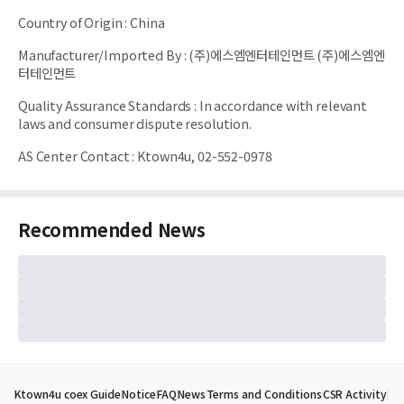
Country of Origin
:
China
Manufacturer/Imported By
:
(주)에스엠엔터테인먼트 (주)에스엠엔
터테인먼트
Quality Assurance Standards
:
In accordance with relevant
laws and consumer dispute resolution.
AS Center Contact
:
Ktown4u, 02-552-0978
Recommended News
Ktown4u coex Guide
Notice
FAQ
News
Terms and Conditions
CSR Activity