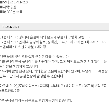
■오디오: LPCM 2.0
■자막: 없음
■약 398분 수록
TRACK LIST
01번 디스크 : 영화[내 손끝에 너의 온도가 닿을 떄] / 영화 코멘터리
02번 디스크 : 인터뷰-양경희 감독, 원태민, 도우 / 드라마 버전 1화-6화 / 드라마
코멘터리 / 키스신 미방분 / 메이킹
* 안내상의 구성명과 실제 구성은 다를 수 있습니다
* 블루레이 전용 플레이어를 사용해야 하며, 그 외 방법으로 재생 시에 일어나는
트러블은 책임지지 않습니다
* 드라마 촬영 현장 실내, 외의 현장 소음이 포함되어 있으며, 듀얼레이어 특성상
일부 구간에서 끊김 현상이 발생할 수 있습니다.
아웃박스+2블루레이디스크+디지팩+시나리오+메이킹 노트+OST 악보집 2종
+포토카드 2종
*본 구성은 제작중 상품으로 변경 가능성이 있습니다.