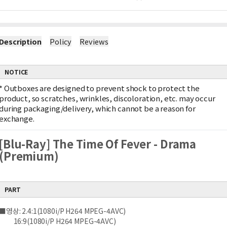
Description
Policy
Reviews
NOTICE
*
Outboxes are designed to prevent shock to protect the
product, so scratches, wrinkles, discoloration, etc. may occur
during packaging/delivery, which cannot be a reason for
exchange.
[Blu-Ray] The Time Of Fever - Drama
(Premium)
PART
■영상: 2.4:1(1080i/P H264 MPEG-4AVC)
16:9(1080i/P H264 MPEG-4AVC)