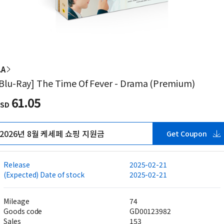
.A
Blu-Ray] The Time Of Fever - Drama (Premium)
61.05
SD
2026년 8월 케세페 쇼핑 지원금
Get Coupon
Release
2025-02-21
(Expected) Date of stock
2025-02-21
Mileage
74
Goods code
GD00123982
Sales
153