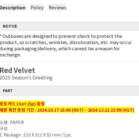
Description
Policy
Reviews
NOTICE
*
Outboxes are designed to prevent shock to protect the
product, so scratches, wrinkles, discoloration, etc. may occur
during packaging/delivery, which cannot be a reason for
exchange.
Red Velvet
2025 Season's Greeting
PART
포토카드 1Set (5p) 증정
예판 특전 증정 기간 : 2024.10.17 15:00 (KST) ~ 2024.12.22 23:59 (KST)
소재 : PAPER
구성
1. Package : 215 X 311 X 53 mm / 1pc