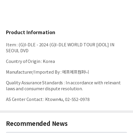
Product Information
Item
:
(G)I-DLE - 2024 (G)I-DLE WORLD TOUR [iDOL] IN
SEOUL DVD
Country of Origin
:
Korea
Manufacturer/Imported By
:
에프에프컴퍼니
Quality Assurance Standards
:
In accordance with relevant
laws and consumer dispute resolution.
AS Center Contact
:
Ktown4u, 02-552-0978
Recommended News