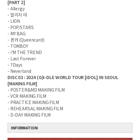
[PART 2]
- Allergy
- 말리지 마
- LION
- POP/STARS
- MY BAG
- 퀸카 (Queencard)
- TOMBOY
- i'M THE TREND
- Last Forever
- 7Days
- Neverland
DISC 03 : 2024 (G)I-DLE WORLD TOUR [iDOL] IN SEOUL
[MAKING FILM]
- POSTER&MD MAKING FILM
- VCR MAKING FILM
- PRACTICE MAKING FILM
- REHEARSAL MAKING FILM
- D-DAY MAKING FILM
INFORMATION