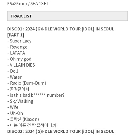
55x85mm / 5EA 1SET
TRACK LIST
DISC 01 : 2024 (G)I-DLE WORLD TOUR [iDOL] IN SEOUL
[PART 1]
- Super Lady
- Revenge
- LATATA
- Oh my god
- VILLAIN DIES
- Doll
- Water
- Radio (Dum-Dum)
- 꿈결같아서
- Is this bad b****** number?
- Sky Walking
- Wife
- Uh-Oh
- 클락션 (Klaxon)
- 나는 아픈 건 딱 질색이니까
DISC 02 : 2024 (G)I-DLE WORLD TOUR [iDOL] IN SEOUL