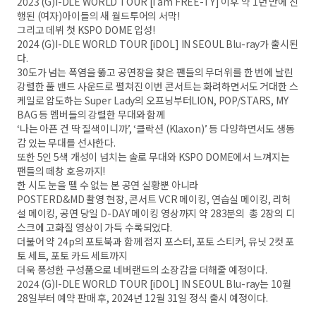
2023 (G)I-DLE WORLD TOUR [I am FREE-TY] 이후 약 1년 만에 진
행된 (여자)아이들의 새 월드투어의 서막!
그리고 데뷔 첫 KSPO DOME 입성!
2024 (G)I-DLE WORLD TOUR [iDOL] IN SEOUL Blu-ray가 출시된
다.
30도가 넘는 폭염을 뚫고 공연장을 찾은 팬들의 무더위를 한 번에 날린
강렬한 풀 밴드 사운드로 펼쳐진 이번 콘서트는 화려하면서도 거대한 스
케일로 압도하는 Super Lady의 오프닝부터LION, POP/STARS, MY
BAG 등 멤버들의 강렬한 무대와 함께
‘나는 아픈 건 딱 질색이니까’, ‘클락션 (Klaxon)’ 등 다양하면서도 생동
감 있는 무대를 선사한다.
또한 5인 5색 개성이 넘치는 솔로 무대와 KSPO DOME에서 느껴지는
팬들의 떼창 호응까지!
한 시도 눈을 뗄 수 없는 본 공연 실황뿐 아니라
POSTERD&MD 촬영 현장, 콘서트 VCR 메이킹, 연습실 메이킹, 리허
설 메이킹, 공연 당일 D-DAY 메이킹 영상까지 약 283분의 총 2장의 디
스크에 고화질 영상이 가득 수록되었다.
더불어 약 24p의 포토북과 함께 접지 포스터, 포토 스티커, 유닛 2컷 포
토 세트, 포토 카드 세트까지
더욱 풍성한 구성품으로 네버랜드의 소장감을 더해줄 예정이다.
2024 (G)I-DLE WORLD TOUR [iDOL] IN SEOUL Blu-ray는 10월
28일부터 예약 판매 후, 2024년 12월 31일 정식 출시 예정이다.