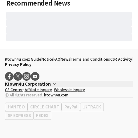
Recommended News
Ktown4u coex Guide
Notice
FAQ
News
Terms and Conditions
CSR Activity
Privacy Policy
Ktown4u Corporation
CS Center
Affiliate Inquiry
Wholesale Inquiry
CEO
Song Hyo Min
ⓒ All rights reserved.
ktown4u.com
Business Registration No.
120-87-71116
Office Address
513, Yeongdong-daero, Gangnam-gu, Seoul, Republic of
HANTEO
CIRCLE CHART
PayPal
17TRACK
Korea
SF EXPRESS
FEDEX