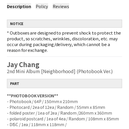
Description
Policy
Reviews
NOTICE
*
Outboxes are designed to prevent shock to protect the
product, so scratches, wrinkles, discoloration, etc. may
occur during packaging/delivery, which cannot be a
reason for exchange.
Jay Chang
2nd Mini Album [Neighborhood] (Photobook Ver.)
PART
**PHOTOBOOK VERSION**
- Photobook / 64P / 150mm x 210mm
- Photocard / 2ea of 12ea / Random / 55mm x 85mm
- folded poster / 1ea of 2ea / Random /260mm x 360mm
- polaroid postcard / 1ea of 4ea / Random / 108mm x 85mm
- DISC / 1ea / 118mm x 118mm /