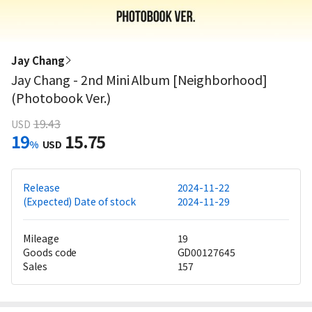
Jay Chang
Jay Chang - 2nd Mini Album [Neighborhood]
(Photobook Ver.)
19.43
USD
19
15.75
%
USD
Release
2024-11-22
(Expected) Date of stock
2024-11-29
Mileage
19
Goods code
GD00127645
Sales
157