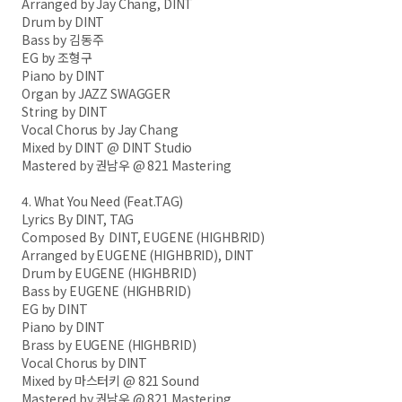
Arranged by Jay Chang, DINT
Drum by DINT
Bass by 김동주
EG by 조형구
Piano by DINT
Organ by JAZZ SWAGGER
String by DINT
Vocal Chorus by Jay Chang
Mixed by DINT @ DINT Studio
Mastered by 권남우 @ 821 Mastering
4. What You Need (Feat.TAG)
Lyrics By DINT, TAG
Composed By DINT, EUGENE (HIGHBRID)
Arranged by EUGENE (HIGHBRID), DINT
Drum by EUGENE (HIGHBRID)
Bass by EUGENE (HIGHBRID)
EG by DINT
Piano by DINT
Brass by EUGENE (HIGHBRID)
Vocal Chorus by DINT
Mixed by 마스터키 @ 821 Sound
Mastered by 권남우 @ 821 Mastering