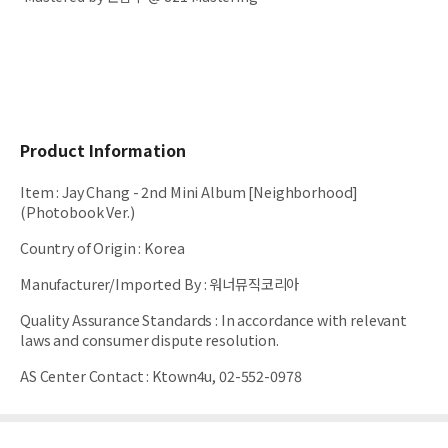
Product Information
Item
:
Jay Chang - 2nd Mini Album [Neighborhood]
(Photobook Ver.)
Country of Origin
:
Korea
Manufacturer/Imported By
:
워너뮤직코리아
Quality Assurance Standards
:
In accordance with relevant
laws and consumer dispute resolution.
AS Center Contact
:
Ktown4u, 02-552-0978