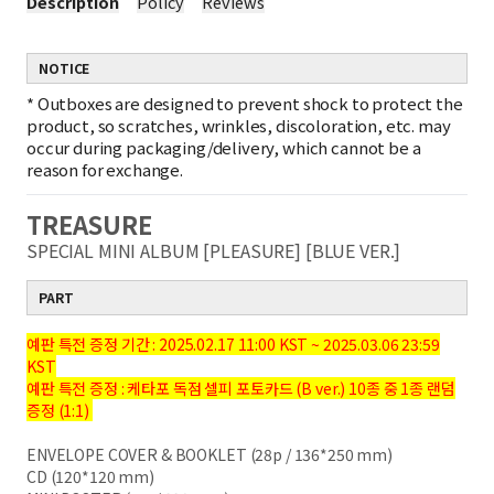
Description
Policy
Reviews
NOTICE
*
Outboxes are designed to prevent shock to protect the
product, so scratches, wrinkles, discoloration, etc. may
occur during packaging/delivery, which cannot be a
reason for exchange.
TREASURE
SPECIAL MINI ALBUM [PLEASURE] [BLUE VER.]
PART
예판 특전 증정 기간 :
2025.02.17 11:00 KST ~ 2025.03.06 23:59
KST
예판 특전 증정 : 케타포 독점 셀피 포토카드 (B ver.) 10종 중 1종 랜덤
증정 (1:1)
ENVELOPE COVER & BOOKLET (28p / 136*250 mm)
CD (120*120 mm)