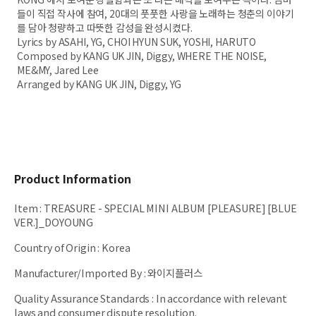
들이 직접 작사에 참여, 20대의 풋풋한 사랑을 노래하는 청춘의 이야기
를 담아 청량하고 따뜻한 감성을 완성시켰다.
Lyrics by ASAHI, YG, CHOI HYUN SUK, YOSHI, HARUTO
Composed by KANG UK JIN, Diggy, WHERE THE NOISE,
ME&MY, Jared Lee
Arranged by KANG UK JIN, Diggy, YG
Product Information
Item
:
TREASURE - SPECIAL MINI ALBUM [PLEASURE] [BLUE
VER.]_DOYOUNG
Country of Origin
:
Korea
Manufacturer/Imported By
:
와이지플러스
Quality Assurance Standards
:
In accordance with relevant
laws and consumer dispute resolution.