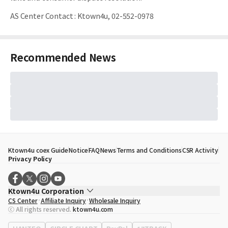
AS Center Contact
:
Ktown4u, 02-552-0978
Recommended News
Ktown4u coex Guide
Notice
FAQ
News
Terms and Conditions
CSR Activity
Privacy Policy
Ktown4u Corporation
CS Center
Affiliate Inquiry
Wholesale Inquiry
CEO
Song Hyo Min
ⓒ All rights reserved.
ktown4u.com
Business Registration No.
120-87-71116
Office Address
513, Yeongdong-daero, Gangnam-gu, Seoul, Republic of