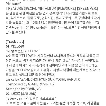
Pleasure!’
TREASURE SPECIAL MINI ALBUM [PLEASURE] [GREEN VER.]
은 팬들을 위한 마음을 담은 편지 봉투 형식의 디자인을 기반으로 포토
북, 접지포스터, 필름 포토, 인화사진, 셀피 포토카드로 구성되어 소장가
치를 높였으며, 오는 2월 17일 예약판매를 시작하여 3월 7일부터는 YG
셀렉트, 위버스샵, Ktown4u를 비롯한 전국 온/오프라인 음반 매장에서
만나볼 수 있다.
[Track List]
01. YELLOW
“내 맘 색깔은 YELLOW”
타이틀 곡 'YELLOW'는 사랑을 만나 다채롭게 물드는 세상과 마음을 표
현한 곡으로, 봄처럼 따스한 가사와 경쾌한 멜로디가 특징인 곡이다. 트
레저 멤버 아사히가 작사/작곡에 참여하였으며, 사랑을 만나 따뜻해진
마음을 'YELLOW' 컬러에 비유하여 사랑의 색감에 대한 새로운 시각, 그
리고 봄의 설렘과 희망을 담아내었다.
Lyrics by ASAHI, CHOI HYUN SUK, YOSHI, HARUTO
Composed by ASAHI, ROVIN, YG
Arranged by ROVIN, YG
02. 사르르 (SARURU)
“Every day 너와 있으면 사르르르르”
‘사르르’는 겨울의 끝에서 봄을 기다리는 설렘 가득한 곡으로, 계절감을