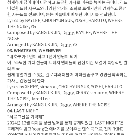
섬세하게 담아내어 다정하고 포근한 가사로 마음을 녹이는 곡이다. 리드
미컬한 드럼 사운드와 다양한 악기의 조화로 트레저만의 경쾌하고 풍성
한 사운드를 선보이며, 듣는 이들에게 따뜻한 에너지를 전달한다.
Lyrics by BAYLEE, CHOI HYUN SUK, YOSHI, HARUTO, WHERE
THE NOISE, YG
Composed by KANG UK JIN, Diggy, BAYLEE, WHERE THE
NOISE
Arranged by KANG UK JIN, Diggy, YG
03. WHATEVER, WHENEVER
“내 하루가 1년이 되고 1년이 영원이 되어”
어쿠스틱한 기타 선율과 트레저 멤버들의 진심 어린 보컬이 특징적인 발
라드 곡.
쉽게 흥얼거릴 수 있는 멜로디와 더불어 미래를 꿈꾸고 영원을 약속하는
가사는 감동을 더 한다.
Lyrics by XERRY, simaron, CHOI HYUN SUK, YOSHI, HARUTO
Composed by KANG UK JIN, Diggy, XERRY, simaron, WHERE
THE NOISE, Jared Lee
Arranged by KANG UK JIN, Diggy, WHERE THE NOISE
04. LAST NIGHT
“서로 그날을 기억해”
2024년 12월 디지털 싱글 발매를 통해 공개되었던 ‘LAST NIGHT’은
트레저의 밝고 Young한 에너지를 보여주는 댄스 곡으로, 전작 ‘KING
KONG'에서 보여준 강렬함과는 또 다른 매력을 보여주는 곡이다. 멤버