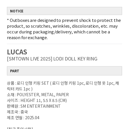
NOTICE
*
Outboxes are designed to prevent shock to protect the
product, so scratches, wrinkles, discoloration, etc. may
occur during packaging/delivery, which cannot be a
reason for exchange.
LUCAS
[SMTOWN LIVE 2025] LODI DOLL KEY RING
PART
상품 : 로디 인형 키링 SET ( 로디 인형 키링 1pc, 로디 인형 옷 1pc, 캐
릭터 카드 1pc )
소재 : POLYESTER, METAL, PAPER
사이즈 : HEIGHT 11, 5.5 X 8.5 (CM)
판매원 : SM ENTERTAINMENT
제조국 : 중국
제조 연월 : 2025.04