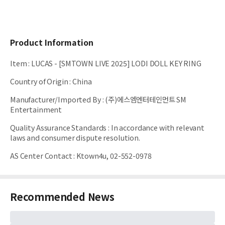
Product Information
Item
:
LUCAS - [SMTOWN LIVE 2025] LODI DOLL KEY RING
Country of Origin
:
China
Manufacturer/Imported By
:
(주)에스엠엔터테인먼트 SM
Entertainment
Quality Assurance Standards
:
In accordance with relevant
laws and consumer dispute resolution.
AS Center Contact
:
Ktown4u, 02-552-0978
Recommended News