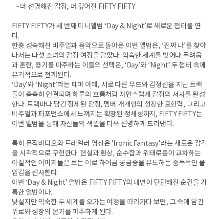
- 더 선명해진 감정, 더 깊어진 FIFTY FIFTY
FIFTY FIFTY가 세 번째 미니앨범 ‘Day & Night’로 새로운 챕터를 연
다.
한층 성숙해진 비주얼과 음악으로 돌아온 이번 앨범은, ‘진짜 나’를 찾아
나서는 다섯 소녀의 감정 여정을 담았다. 익숙한 세계를 벗어나 두려움
과 혼란, 용기를 마주하는 이들의 선택은, ‘Day’와 ‘Night’ 두 챕터 속에
유기적으로 전개된다.
‘Day’와 ‘Night’라는 테마 아래, 서로 다른 무드와 감정선을 지닌 트랙
들이 촘촘히 연결되며 하루의 흐름처럼 자연스럽게 감정의 서사를 완성
한다. 트랙마다 담긴 정제된 감정, 멤버 개개인의 성장한 표현력, 그리고
비주얼과 퍼포먼스에서 느껴지는 확장된 정체성까지, FIFTY FIFTY는
이번 앨범을 통해 자신들의 색깔을 더욱 선명하게 드러낸다.
특히 뮤직비디오와 트레일러 영상은 'Ironic Fantasy'라는 새로운 감각
을 시각적으로 구현한다. 현실과 환상, 순수함과 위태로움이 교차하는
이질적인 이미지들은 보는 이로 하여금 궁금증을 유도하는 중독적인 몰
입감을 선사한다.
이번 ‘Day & Night’ 앨범은 FIFTY FIFTY의 내면이 단단해진 순간을 기
록한 앨범이다.
낯설지만 익숙한 두 세계를 오가는 여정을 따라가다 보면, 그 속에 담긴
위로와 성장의 온기를 마주하게 된다.