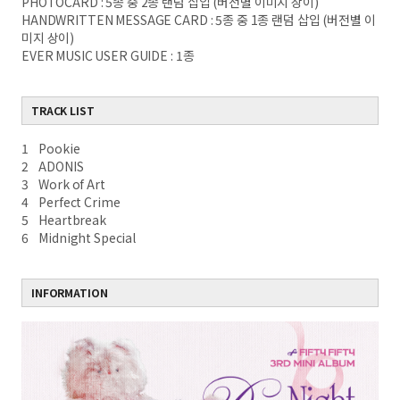
PHOTOCARD : 5종 중 2종 랜덤 삽입 (버전별 이미지 상이)
HANDWRITTEN MESSAGE CARD : 5종 중 1종 랜덤 삽입 (버전별 이
미지 상이)
EVER MUSIC USER GUIDE : 1종
TRACK LIST
1 Pookie
2 ADONIS
3 Work of Art
4 Perfect Crime
5 Heartbreak
6 Midnight Special
INFORMATION