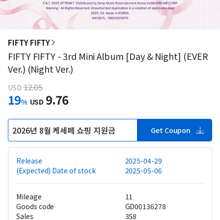
FIFTY FIFTY
FIFTY FIFTY - 3rd Mini Album [Day & Night] (EVER
Ver.) (Night Ver.)
12.05
USD
19
9.76
%
USD
2026년 8월 케세페 쇼핑 지원금
Get Coupon
Release
2025-04-29
(Expected) Date of stock
2025-05-06
Mileage
11
Goods code
GD00136278
Sales
358