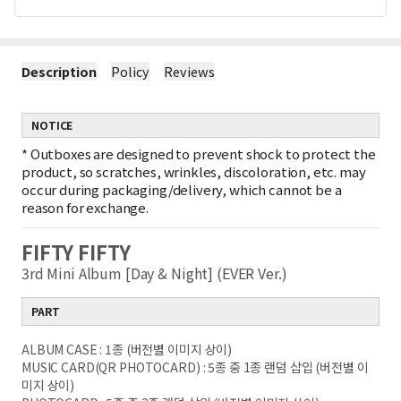
Description
Policy
Reviews
NOTICE
*
Outboxes are designed to prevent shock to protect the
product, so scratches, wrinkles, discoloration, etc. may
occur during packaging/delivery, which cannot be a
reason for exchange.
FIFTY FIFTY
3rd Mini Album [Day & Night] (EVER Ver.)
PART
ALBUM CASE : 1종 (버전별 이미지 상이)
MUSIC CARD(QR PHOTOCARD) : 5종 중 1종 랜덤 삽입 (버전별 이
미지 상이)