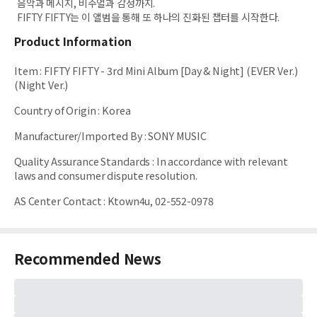
음악과 메시지, 비주얼과 감정까지.
FIFTY FIFTY는 이 앨범을 통해 또 하나의 진화된 챕터를 시작한다.
Product Information
Item
:
FIFTY FIFTY - 3rd Mini Album [Day & Night] (EVER Ver.)
(Night Ver.)
Country of Origin
:
Korea
Manufacturer/Imported By
:
SONY MUSIC
Quality Assurance Standards
:
In accordance with relevant
laws and consumer dispute resolution.
AS Center Contact
:
Ktown4u, 02-552-0978
Recommended News