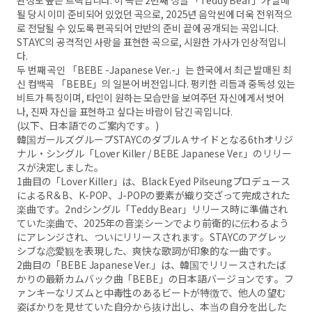
완성도 높은 트랙입니다. 이 곡은 2번째 싱글 「Teddy Bear」가 발매
될 당시 이미 준비되어 있었던 곡으로, 2025년 음악씬에 더욱 전위적으
로 전달될 수 있도록 편곡되어 만반의 준비 끝에 공개되는 곡입니다.
STAYC의 공격적인 사랑을 표현한 곡으로, 시원한 가사가 인상적입니
다.
두 번째 곡인 「BEBE -Japanese Ver.-」는 한국에서 최근 발매된 최
신 컴백곡 「BEBE」의 일본어 버전입니다. 펑키한 리듬과 중독성 있는
비트가 특징이며, 타인이 원하는 모습만을 보여주던 자신에게서 벗어
나, 진짜 자신을 표현하고 싶다는 바람이 담긴 곡입니다.
(以下、日本語でのご案内です。)
韓国ガールズグループSTAYCのダブルＡサイドとなる6thオリジ
ナル・シングル「Lover Killer / BEBE Japanese Ver.」のリリー
スが決定しました。
1曲目の「Lover Killer」は、Black Eyed Pilseungプロデュース
によるR＆B、K-POP、J-POPの要素が織り交ざって完成された
楽曲です。2ndシングル「Teddy Bear」リリース時に準備され
ていた楽曲で、2025年の音楽シーンでより前衛的に伝わるよう
にアレンジされ、ついにリリースされます。STAYCのアグレッ
シブな恋愛観を表現した、爽快な歌詞が印象的な一曲です。
2曲目の「BEBE Japanese Ver.」は、韓国でリリースされたば
かりの最新カムバック曲「BEBE」の日本語バージョンです。フ
ァンキーなリズムと中毒性のあるビートが特徴で、他人の望む
姿ばかりを見せていた自分から抜け出し、本当の自分を出した