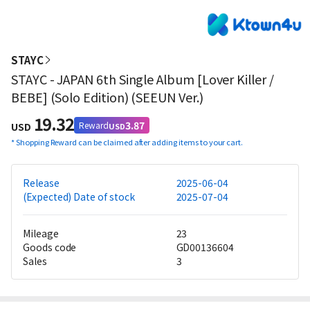
STAYC
STAYC - JAPAN 6th Single Album [Lover Killer /
BEBE] (Solo Edition) (SEEUN Ver.)
19.32
3.87
Reward
USD
USD
*
Shopping Reward can be claimed after adding items to your cart.
Release
2025-06-04
(Expected) Date of stock
2025-07-04
Mileage
23
Goods code
GD00136604
Sales
3