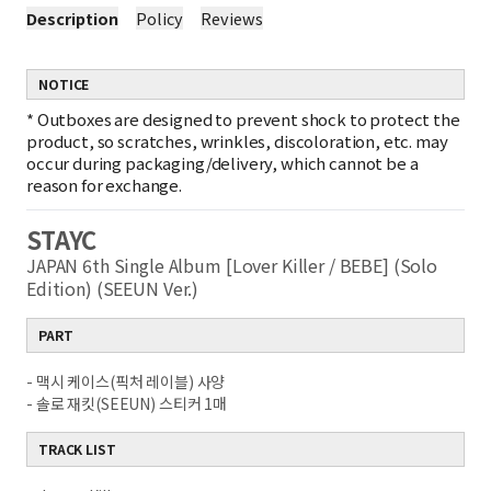
Description
Policy
Reviews
NOTICE
*
Outboxes are designed to prevent shock to protect the
product, so scratches, wrinkles, discoloration, etc. may
occur during packaging/delivery, which cannot be a
reason for exchange.
STAYC
JAPAN 6th Single Album [Lover Killer / BEBE] (Solo
Edition) (SEEUN
Ver.)
PART
- 맥시 케이스(픽처 레이블) 사양
- 솔로 재킷(SEEUN) 스티커 1매
TRACK LIST