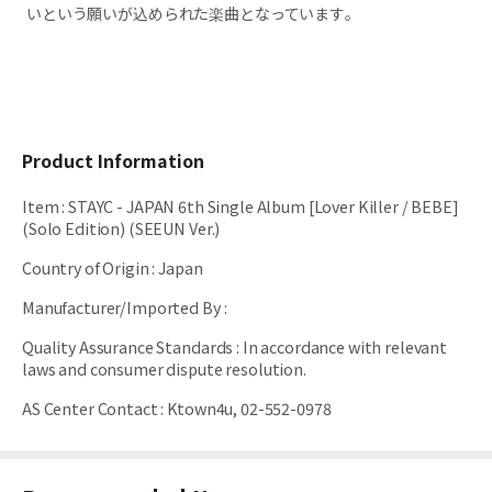
いという願いが込められた楽曲となっています。
Product Information
Item
:
STAYC - JAPAN 6th Single Album [Lover Killer / BEBE]
(Solo Edition) (SEEUN Ver.)
Country of Origin
:
Japan
Manufacturer/Imported By
:
Quality Assurance Standards
:
In accordance with relevant
laws and consumer dispute resolution.
AS Center Contact
:
Ktown4u, 02-552-0978