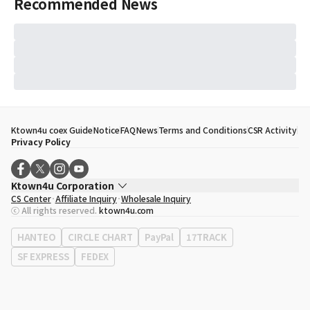
Recommended News
Ktown4u coex Guide
Notice
FAQ
News
Terms and Conditions
CSR Activity
Privacy Policy
Ktown4u Corporation
CS Center
Affiliate Inquiry
Wholesale Inquiry
CEO
Song Hyo Min
ⓒ All rights reserved.
ktown4u.com
Business Registration No.
120-87-71116
Office Address
513, Yeongdong-daero, Gangnam-gu, Seoul, Republic of
HANTEO
CIRCLE CHART
PayPal
17TRACK
Korea
SF EXPRESS
FEDEX