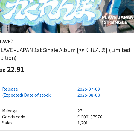
LAVE
LAVE - JAPAN 1st Single Album [かくれんぼ] (Limited
dition)
22.91
SD
Release
2025-07-09
(Expected) Date of stock
2025-08-08
Mileage
27
Goods code
GD00137976
Sales
1,201