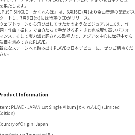
を果たします。
JP 1ST SINGLE 「かくれんぼ」は、6月16日(月)より全曲音源の配信が
タートし、7月9日(水)には待望のCDがリリース。
ウェブトゥーンから飛び出してきたかのようなビジュアルに加え、作
詞・作曲・振付まで自分たちで手がける多才さと完成度の高いパフォー
マンス、そして実力派と評される歌唱力で、アジアを中心に世界中から
注目を集めてきたPLAVE。
新たなステージへと踏み出すPLAVEの日本デビューに、ぜひご期待くだ
さい。
Product Information
Item
:
PLAVE - JAPAN 1st Single Album [かくれんぼ] (Limited
Edition)
Country of Origin
:
Japan
Manufacturer/Imported By
: