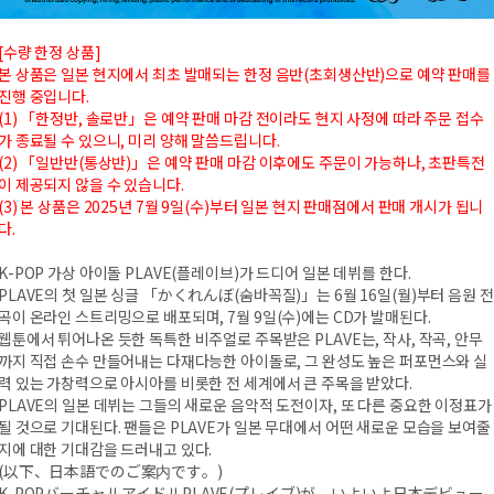
[수량 한정 상품]
본 상품은 일본 현지에서 최초 발매되는 한정 음반(초회생산반)으로 예약 판매를
진행 중입니다.
(1) 「한정반, 솔로반」은 예약 판매 마감 전이라도 현지 사정에 따라 주문 접수
가 종료될 수 있으니, 미리 양해 말씀드립니다.
(2) 「일반반(통상반)」은 예약 판매 마감 이후에도 주문이 가능하나, 초판특전
이 제공되지 않을 수 있습니다.
(3) 본 상품은 2025년 7월 9일(수)부터 일본 현지 판매점에서 판매 개시가 됩니
다.
K-POP 가상 아이돌 PLAVE(플레이브)가 드디어 일본 데뷔를 한다.
PLAVE의 첫 일본 싱글 「かくれんぼ(숨바꼭질)」는 6월 16일(월)부터 음원 전
곡이 온라인 스트리밍으로 배포되며, 7월 9일(수)에는 CD가 발매된다.
웹툰에서 튀어나온 듯한 독특한 비주얼로 주목받은 PLAVE는, 작사, 작곡, 안무
까지 직접 손수 만들어내는 다재다능한 아이돌로, 그 완성도 높은 퍼포먼스와 실
력 있는 가창력으로 아시아를 비롯한 전 세계에서 큰 주목을 받았다.
PLAVE의 일본 데뷔는 그들의 새로운 음악적 도전이자, 또 다른 중요한 이정표가
될 것으로 기대된다. 팬들은 PLAVE가 일본 무대에서 어떤 새로운 모습을 보여줄
지에 대한 기대감을 드러내고 있다.
(以下、日本語でのご案内です。)
K-POPバーチャルアイドルPLAVE(プレイブ)が、いよいよ日本デビュー