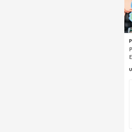
P
P
E
U