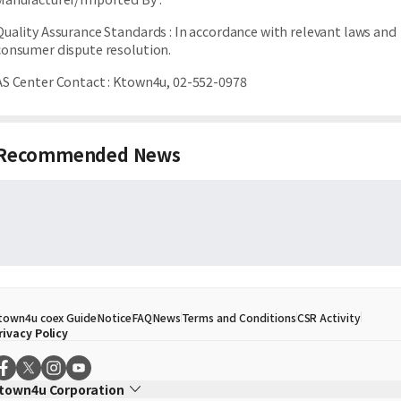
Quality Assurance Standards
:
In accordance with relevant laws and
consumer dispute resolution.
AS Center Contact
:
Ktown4u, 02-552-0978
Recommended News
town4u coex Guide
Notice
FAQ
News
Terms and Conditions
CSR Activity
rivacy Policy
town4u Corporation