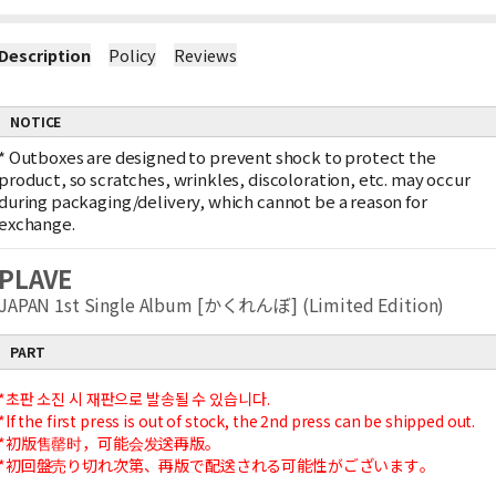
Description
Policy
Reviews
NOTICE
*
Outboxes are designed to prevent shock to protect the
product, so scratches, wrinkles, discoloration, etc. may occur
during packaging/delivery, which cannot be a reason for
exchange.
PLAVE
JAPAN 1st Single Album [かくれんぼ] (Limited Edition)
PART
*초판 소진 시 재판으로 발송될 수 있습니다.
*If the first press is out of stock, the 2nd press can be shipped out.
*初版售罄时，可能会发送再版。
*初回盤売り切れ次第、再版で配送される可能性がございます。