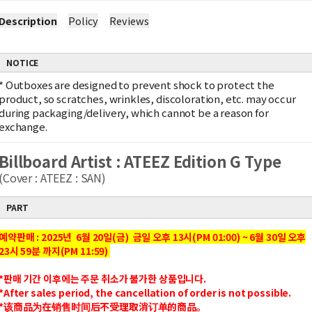
Description
Policy
Reviews
NOTICE
*
Outboxes are designed to prevent shock to protect the
product, so scratches, wrinkles, discoloration, etc. may occur
during packaging/delivery, which cannot be a reason for
exchange.
Billboard Artist : ATEEZ Edition G Type
(Cover : ATEEZ : SAN)
PART
예약판매 : 2025년 6월 20일(금) 금일 오후 13시(PM 01:00) ~ 6월 30일 오후
23시 59분 까지(PM 11:59)
*판매 기간 이후에는 주문 취소가 불가한 상품입니다.
*After sales period, the cancellation of order is not possible.
*该商品为在销售时间后不受理取消订单的商品。